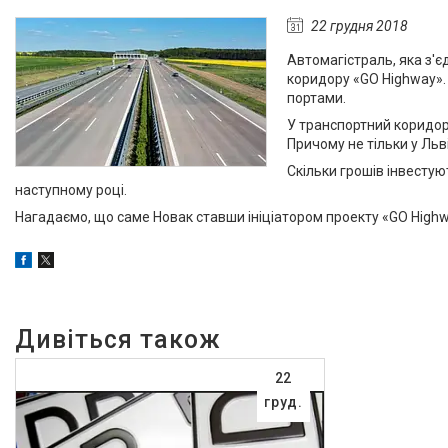
22 грудня 2018
Часто задавані питання
Автомагістраль, яка з'є
Доставка і оплата
коридору «GO Highway». 
портами.
У транспортний коридор
Причому не тільки у Льві
Скільки грошів інвесту
наступному році.
Нагадаємо, що саме Новак ставши ініціатором проекту «GO Highway»
22
груд.