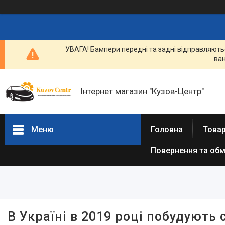
УВАГА! Бампери передні та задні відправляютьс
ван
Інтернет магазин "Кузов-Центр"
Меню
Головна
Товар
Повернення та обм
Товари та послуги
Новини
Статті
Про нас
В Україні в 2019 році побудують 
Відгуки