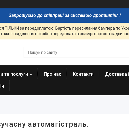
Запрошуємо до співпраці за системою дропшипінг !
я ТІЛЬКИ за передоплатою! Вартість пересилання бампера по Украї
тажне відділення потрібна передплата в розмірі вартості надсиланн
и та послуги
Про нас
Контакти
Доставка 
ін
сучасну автомагістраль.