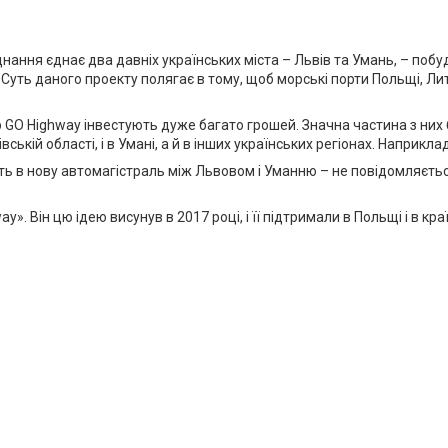
днання єднає два давніх українських міста – Львів та Умань, – поб
Суть даного проекту полягає в тому, щоб морські порти Польщі, Лит
 GO Highway інвестують дуже багато грошей. Значна частина з них 
вській області, і в Умані, а й в інших українських регіонах. Наприкл
ють в нову автомагістраль між Львовом і Уманню – не повідомляєть
. Він цю ідею висунув в 2017 році, і її підтримали в Польщі і в кр