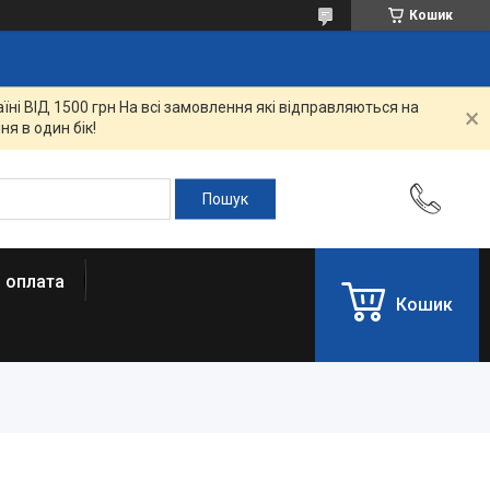
Кошик
ні ВІД 1500 грн На всі замовлення які відправляються на
я в один бік!
і оплата
Кошик