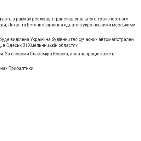
удують в рамках реалізації транснаціонального транспортного
ви, Латвії та Естонії з'єднання єднати з українськими морськими
буде виділена Україні на будівництво сучасних автомагістралей.
ад, в Одеській і Хмельницькій областях.
ся. За словами Славоміра Новака, вона запрацює вже в
аїнах Прибалтики.