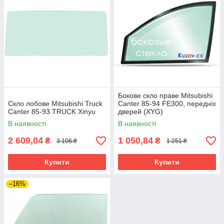
Бокове скло праве Mitsubishi
Скло лобове Mitsubishi Truck
Canter 85-94 FE300, передніх
Canter 85-93 TRUCK Xinyu
дверей (XYG)
В наявності
В наявності
2 609,04
1 050,84
₴
₴
3 106 ₴
1 251 ₴
Купити
Купити
–16%