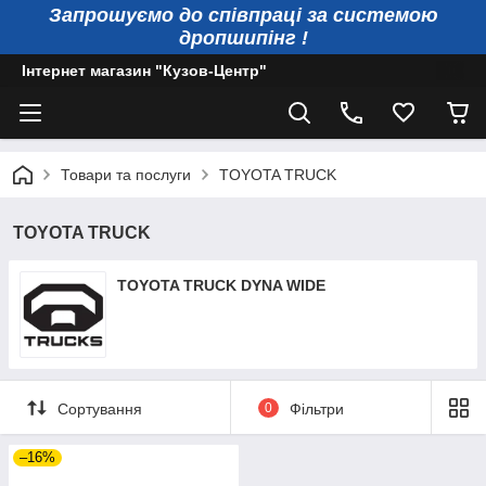
Запрошуємо до співпраці за системою
дропшипінг !
Інтернет магазин "Кузов-Центр"
Товари та послуги
TOYOTA TRUCK
TOYOTA TRUCK
TOYOTA TRUCK DYNA WIDE
Сортування
0
Фільтри
–16%