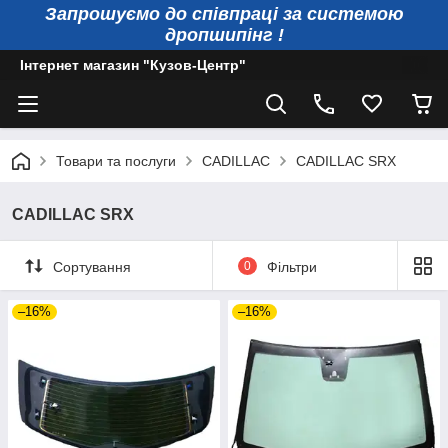
Запрошуємо до співпраці за системою
дропшипінг !
Інтернет магазин "Кузов-Центр"
Товари та послуги
CADILLAC
CADILLAC SRX
CADILLAC SRX
Сортування
0
Фільтри
–16%
–16%