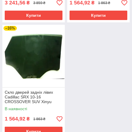
3 241,56
1 564,92
₴
₴
3 859 ₴
1 863 ₴
Купити
Купити
–16%
Скло дверей задніх лівих
Cadillac SRX 10-16
CROSSOVER SUV Xinyu
В наявності
1 564,92
₴
1 863 ₴
Купити