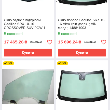
Скло заднє з підігрівом
Скло лобове Cadillac SRX 10-
Cadillac SRX 10-16
16 Vitro кріп.дзерк. ; VIN;
CROSSOVER SUV PGW 1
молд.; 1488*1003
отв.
В наявності
В наявності
17 465,28
15 696,24
₴
₴
20 792 ₴
18 686 ₴
Купити
Купити
–16%
–16%