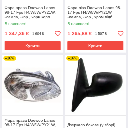
Фара права Daewoo Lanos
Фара ліва Daewoo Lanos 98-
98-17 Fps H4/W5W/PY21W,
17 Fps H4/W5W/PY21W,
-лампа, -кор., чорн.корп.
-лампа, -кор., хром.відб..
В наявності
В наявності
1 347,36
1 265,88
₴
₴
1 604 ₴
1 507 ₴
Купити
Купити
–16%
–16%
Фара права Daewoo Lanos
98-17 Fps H4/W5W/PY21W,
Дзеркало бокове (у зборі)