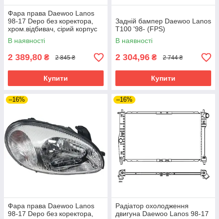
Фара права Daewoo Lanos
98-17 Depo без коректора,
Задній бампер Daewoo Lanos
хром.відбивач, сірий корпус
T100 '98- (FPS)
В наявності
В наявності
2 389,80
2 304,96
₴
₴
2 845 ₴
2 744 ₴
Купити
Купити
–16%
–16%
Фара права Daewoo Lanos
Радіатор охолодження
98-17 Depo без коректора,
двигуна Daewoo Lanos 98-17