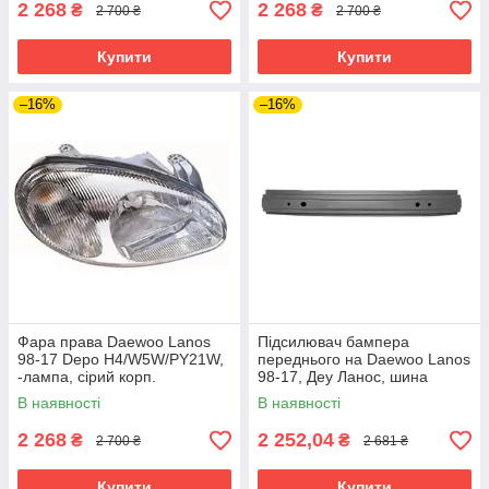
2 268
2 268
₴
₴
2 700 ₴
2 700 ₴
Купити
Купити
–16%
–16%
Фара права Daewoo Lanos
Підсилювач бампера
98-17 Depo H4/W5W/PY21W,
переднього на Daewoo Lanos
-лампа, сірий корп.
98-17, Деу Ланос, шина
В наявності
В наявності
2 268
2 252,04
₴
₴
2 700 ₴
2 681 ₴
Купити
Купити