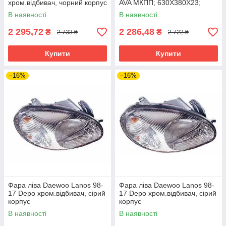
хром.відбивач, чорний корпус
AVA МКПП; 630X380X23;
(1.3/1.5/1.6/1.4)
В наявності
В наявності
2 295,72
2 286,48
₴
₴
2 733 ₴
2 722 ₴
Купити
Купити
–16%
–16%
Фара ліва Daewoo Lanos 98-
Фара ліва Daewoo Lanos 98-
17 Depo хром.відбивач, сірий
17 Depo хром.відбивач, сірий
корпус
корпус
В наявності
В наявності