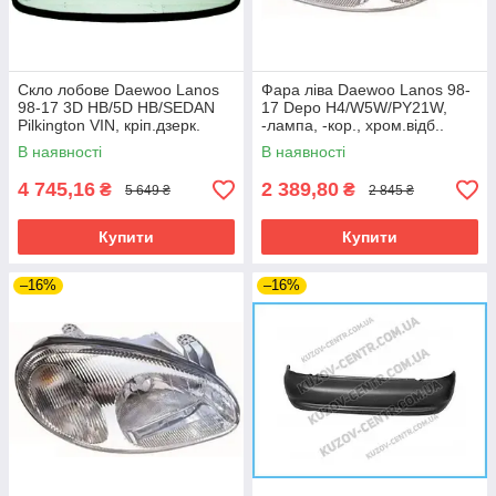
Скло лобове Daewoo Lanos
Фара ліва Daewoo Lanos 98-
98-17 3D HB/5D HB/SEDAN
17 Depo H4/W5W/PY21W,
Pilkington VIN, кріп.дзерк.
-лампа, -кор., хром.відб..
В наявності
В наявності
4 745,16
2 389,80
₴
₴
5 649 ₴
2 845 ₴
Купити
Купити
–16%
–16%