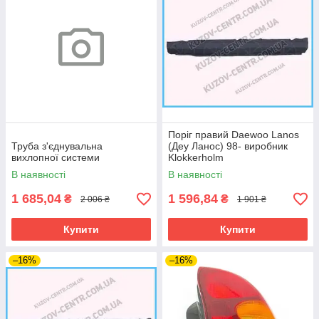
Поріг правий Daewoo Lanos
Труба з'єднувальна
(Деу Ланос) 98- виробник
вихлопної системи
Klokkerholm
В наявності
В наявності
1 685,04
1 596,84
₴
₴
2 006 ₴
1 901 ₴
Купити
Купити
–16%
–16%