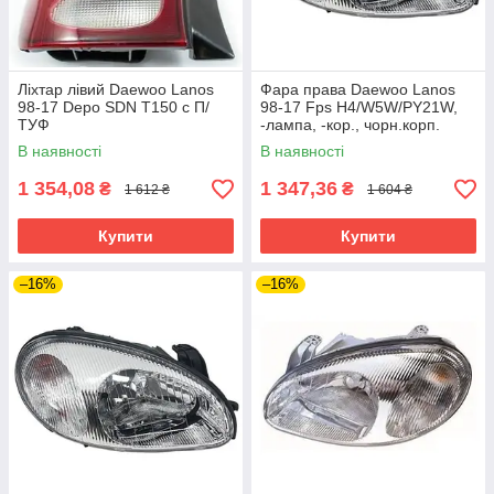
Ліхтар лівий Daewoo Lanos
Фара права Daewoo Lanos
98-17 Depo SDN T150 с П/
98-17 Fps H4/W5W/PY21W,
ТУФ
-лампа, -кор., чорн.корп.
В наявності
В наявності
1 354,08
1 347,36
₴
₴
1 612 ₴
1 604 ₴
Купити
Купити
–16%
–16%