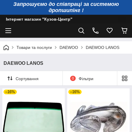
Запрошуємо до співпраці за системою
дропшипінг !
Інтернет магазин "Кузов-Центр"
Товари та послуги
DAEWOO
DAEWOO LANOS
DAEWOO LANOS
Сортування
0
Фільтри
–16%
–16%