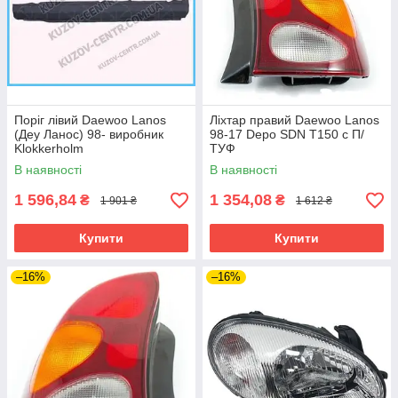
Поріг лівий Daewoo Lanos
Ліхтар правий Daewoo Lanos
(Деу Ланос) 98- виробник
98-17 Depo SDN T150 с П/
Klokkerholm
ТУФ
В наявності
В наявності
1 596,84
1 354,08
₴
₴
1 901 ₴
1 612 ₴
Купити
Купити
–16%
–16%