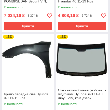
KOMBI/SEDAN Securit VIN,
Hyundai i40 11-19 Fps
кріп.дзерк.
В наявності
В наявності
7 034,16
4 808,16
₴
₴
8 374 ₴
5 724 ₴
Купити
Купити
–16%
–16%
Скло автомобільне (лобове) з
Крило переднє ліве Hyundai
підігрівом Hyundai i40 11-19
i40 11-19 Fps
Xinyu VIN, кріп.дзерк.
В наявності
В наявності