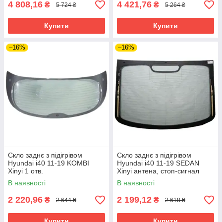
4 808,16
4 421,76
₴
₴
5 724 ₴
5 264 ₴
Купити
Купити
–16%
–16%
Скло заднє з підігрівом
Скло заднє з підігрівом
Hyundai i40 11-19 KOMBI
Hyundai i40 11-19 SEDAN
Xinyi 1 отв.
Xinyi антена, стоп-сигнал
В наявності
В наявності
2 220,96
2 199,12
₴
₴
2 644 ₴
2 618 ₴
Купити
Купити