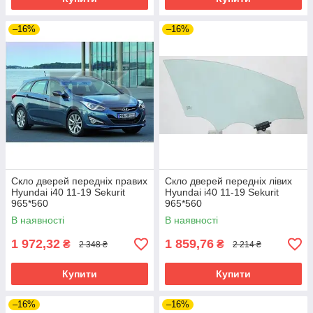
–16%
–16%
Скло дверей передніх правих
Скло дверей передніх лівих
Hyundai i40 11-19 Sekurit
Hyundai i40 11-19 Sekurit
965*560
965*560
В наявності
В наявності
1 972,32
1 859,76
₴
₴
2 348 ₴
2 214 ₴
Купити
Купити
–16%
–16%