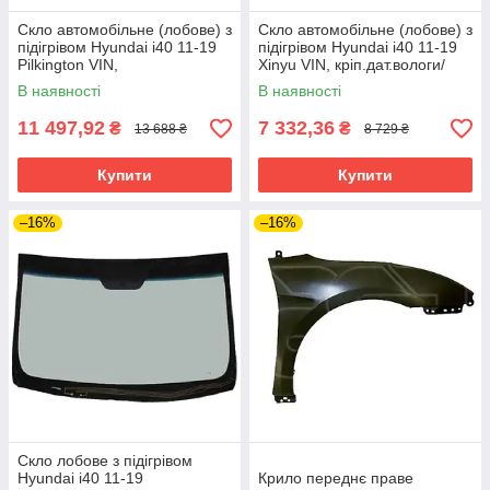
Скло автомобільне (лобове) з
Скло автомобільне (лобове) з
підігрівом Hyundai i40 11-19
підігрівом Hyundai i40 11-19
Pilkington VIN,
Xinyu VIN, кріп.дат.вологи/
кріп.дат.вологи/запотівання,
світла, кріп.дзерк.
В наявності
В наявності
кріп.дзерк.
11 497,92
7 332,36
₴
₴
13 688 ₴
8 729 ₴
Купити
Купити
–16%
–16%
Скло лобове з підігрівом
Hyundai i40 11-19
Крило переднє праве