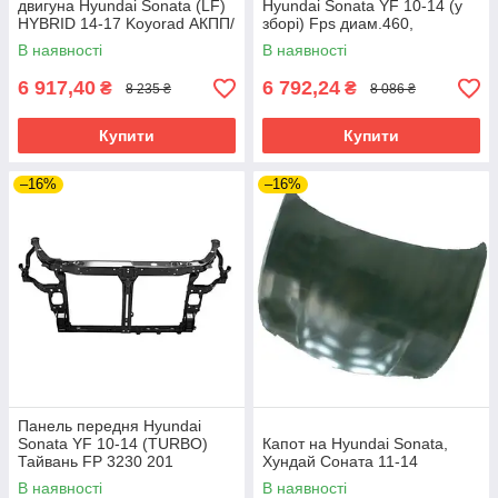
двигуна Hyundai Sonata (LF)
Hyundai Sonata YF 10-14 (у
HYBRID 14-17 Koyorad АКПП/
зборі) Fps диам.460,
МКПП; 635X402X16; (2.0
лопастей 7, роз'єм квадрат., +
В наявності
В наявності
HYBRID)
блок керув.
6 917,40
6 792,24
₴
₴
8 235 ₴
8 086 ₴
Купити
Купити
–16%
–16%
Панель передня Hyundai
Sonata YF 10-14 (TURBO)
Капот на Hyundai Sonata,
Тайвань FP 3230 201
Хундай Соната 11-14
В наявності
В наявності