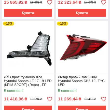
15 865,92
12 323,64
₴
₴
18 888 ₴
14 671 ₴
Купити
Купити
–16%
–16%
ДХО протитуманна ліва
Ліхтар правий зовнішній
Hyundai Sonata LF 17-19 LED
Hyundai Sonata DN8 19- TYC
(КРІМ SPORT) (Depo) , FP
LED
3259 H3-E
В наявності
В наявності
11 418,96
11 269,44
₴
₴
13 594 ₴
13 416 ₴
Купити
Купити