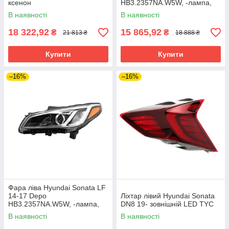
ксенон
HB3.2357NA.W5W, -лампа,
жовт.вставка галоген
В наявності
В наявності
SPORT/LIMITED
18 322,92
15 865,92
₴
₴
21 813 ₴
18 888 ₴
Купити
Купити
–16%
–16%
Фара ліва Hyundai Sonata LF
14-17 Depo
Ліхтар лівий Hyundai Sonata
HB3.2357NA.W5W, -лампа,
DN8 19- зовнішній LED TYC
жовт.вставка галоген
В наявності
В наявності
SPORT/LIMITED