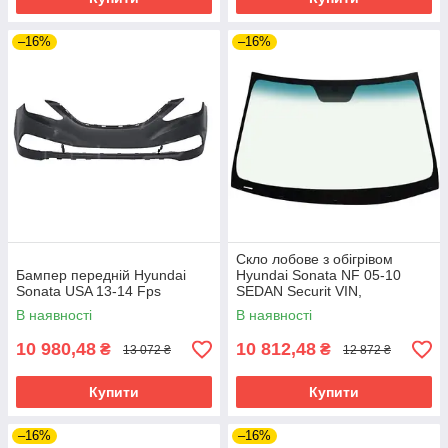
–16%
–16%
Скло лобове з обігрівом
Бампер передній Hyundai
Hyundai Sonata NF 05-10
Sonata USA 13-14 Fps
SEDAN Securit VIN,
кріп.дзерк.
В наявності
В наявності
10 980,48
10 812,48
₴
₴
13 072 ₴
12 872 ₴
Купити
Купити
–16%
–16%