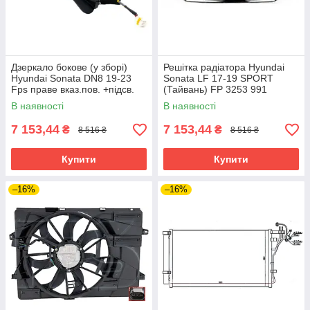
Дзеркало бокове (у зборі)
Решітка радіатора Hyundai
Hyundai Sonata DN8 19-23
Sonata LF 17-19 SPORT
Fps праве вказ.пов. +підсв.
(Тайвань) FP 3253 991
+датч.сліп.зон, склад.,
В наявності
В наявності
глянець
7 153,44
7 153,44
₴
₴
8 516 ₴
8 516 ₴
Купити
Купити
–16%
–16%