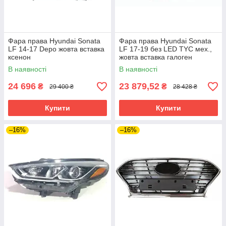
Фара права Hyundai Sonata
Фара права Hyundai Sonata
LF 14-17 Depo жовта вставка
LF 17-19 без LED TYC мех.,
ксенон
жовта вставка галоген
В наявності
В наявності
24 696
23 879,52
₴
₴
29 400 ₴
28 428 ₴
Купити
Купити
–16%
–16%