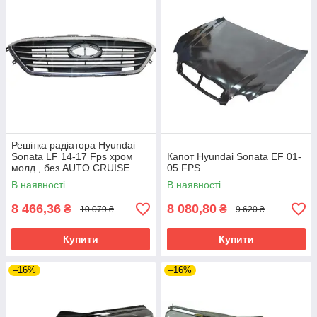
Решітка радіатора Hyundai
Sonata LF 14-17 Fps хром
Капот Hyundai Sonata EF 01-
молд., без AUTO CRUISE
05 FPS
(крім SPORT)
В наявності
В наявності
8 466,36
8 080,80
₴
₴
10 079 ₴
9 620 ₴
Купити
Купити
–16%
–16%