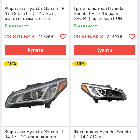
Фара ліва Hyundai Sonata LF
Грати радіатора Hyundai
17-19 без LED TYC мех.,
Sonata LF 17-19 (крім
жовта вставка галоген
SPORT) під номер EUR
(Тайвань) FP 3253 990
В наявності
В наявності
23 879,52
20 596,80
₴
₴
28 428 ₴
24 520 ₴
Купити
Купити
–16%
–16%
Фара ліва Hyundai Sonata LF
Фара права Hyundai Sonata
14-17 TYC жовта вставка
LF 14-17 Depo