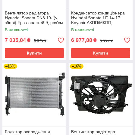
Вентилятор радіатора
Конденсатор кондиціонера
Hyundai Sonata DN8 19- (у
Hyundai Sonata LF 14-17
зборі) Fps лопастей 9, роз'єм
Koyoair АКПП/МКПП;
овальний
695X383X16; +осушувач;
В наявності
В наявності
(2.0/2.4)
7 035,84
6 977,88
₴
₴
8 376 ₴
8 307 ₴
Купити
Купити
–16%
–16%
Радіатор охолодження
Вентилятор радіатора