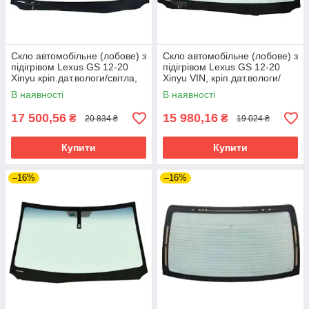
Скло автомобільне (лобове) з
Скло автомобільне (лобове) з
підігрівом Lexus GS 12-20
підігрівом Lexus GS 12-20
Xinyu кріп.дат.вологи/світла,
Xinyu VIN, кріп.дат.вологи/
кріп.дзерк.
світла, кріп.дзерк.
В наявності
В наявності
17 500,56
15 980,16
₴
₴
20 834 ₴
19 024 ₴
Купити
Купити
–16%
–16%