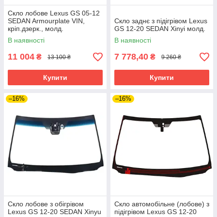
Скло лобове Lexus GS 05-12
SEDAN Armourplate VIN,
Скло заднє з підігрівом Lexus
кріп.дзерк., молд.
GS 12-20 SEDAN Xinyi молд.
В наявності
В наявності
11 004
7 778,40
₴
₴
13 100 ₴
9 260 ₴
Купити
Купити
–16%
–16%
Скло лобове з обігрівом
Скло автомобільне (лобове) з
Lexus GS 12-20 SEDAN Xinyu
підігрівом Lexus GS 12-20