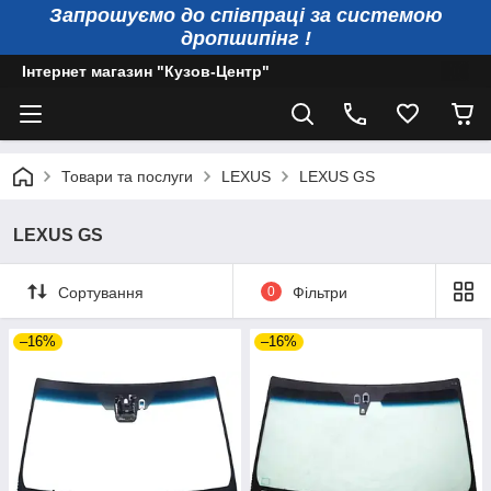
Запрошуємо до співпраці за системою
дропшипінг !
Інтернет магазин "Кузов-Центр"
Товари та послуги
LEXUS
LEXUS GS
LEXUS GS
Сортування
0
Фільтри
–16%
–16%