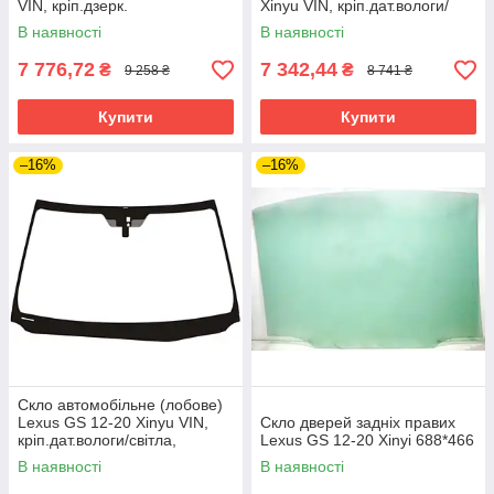
VIN, кріп.дзерк.
Xinyu VIN, кріп.дат.вологи/
світла, кріп.дзерк.
В наявності
В наявності
7 776,72
7 342,44
₴
₴
9 258 ₴
8 741 ₴
Купити
Купити
–16%
–16%
Скло автомобільне (лобове)
Lexus GS 12-20 Xinyu VIN,
Скло дверей задніх правих
кріп.дат.вологи/світла,
Lexus GS 12-20 Xinyi 688*466
кріп.дзерк.
В наявності
В наявності