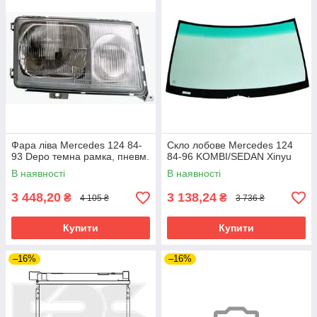
Фара ліва Mercedes 124 84-
Скло лобове Mercedes 124
93 Depo темна рамка, пневм.
84-96 KOMBI/SEDAN Xinyu
В наявності
В наявності
3 448,20
3 138,24
₴
₴
4 105 ₴
3 736 ₴
Купити
Купити
–16%
–16%