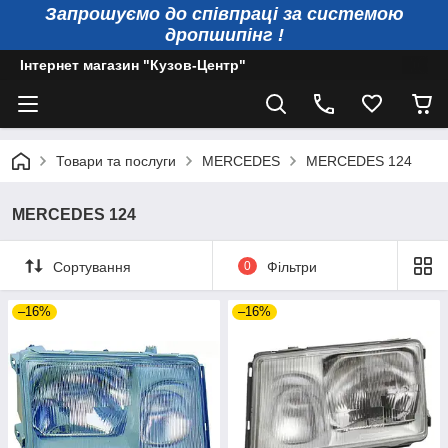
Запрошуємо до співпраці за системою
дропшипінг !
Інтернет магазин "Кузов-Центр"
Товари та послуги
MERCEDES
MERCEDES 124
MERCEDES 124
Сортування
0
Фільтри
–16%
–16%