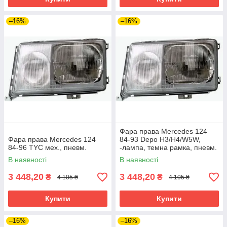
–16%
–16%
Фара права Mercedes 124
Фара права Mercedes 124
84-93 Depo H3/H4/W5W,
84-96 TYC мех., пневм.
-лампа, темна рамка, пневм.
В наявності
В наявності
3 448,20
3 448,20
₴
₴
4 105 ₴
4 105 ₴
Купити
Купити
–16%
–16%