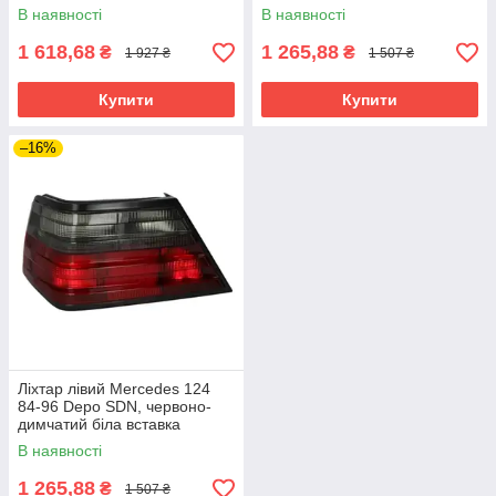
В наявності
В наявності
1 618,68
1 265,88
₴
₴
1 927 ₴
1 507 ₴
Купити
Купити
–16%
Ліхтар лівий Mercedes 124
84-96 Depo SDN, червоно-
димчатий біла вставка
В наявності
1 265,88
₴
1 507 ₴