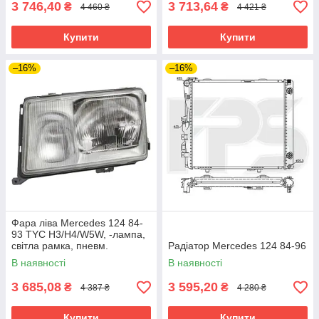
3 746,40
3 713,64
₴
₴
4 460 ₴
4 421 ₴
Купити
Купити
–16%
–16%
Фара ліва Mercedes 124 84-
93 TYC H3/H4/W5W, -лампа,
світла рамка, пневм.
Радіатор Mercedes 124 84-96
В наявності
В наявності
3 685,08
3 595,20
₴
₴
4 387 ₴
4 280 ₴
Купити
Купити