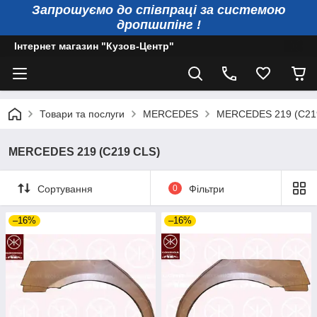
Запрошуємо до співпраці за системою
дропшипінг !
Інтернет магазин "Кузов-Центр"
Товари та послуги
MERCEDES
MERCEDES 219 (C21
MERCEDES 219 (C219 CLS)
Сортування
0
Фільтри
–16%
–16%