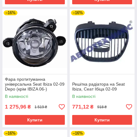
–16%
–16%
Фара протитуманна
універсальна Seat Ibiza 02-09
Решітка радіатора на Seat
Depo (крім IBIZA 06-)
Ibiza, Сеат Ібіца 02-09
В наявності
В наявності
1 275,96
771,12
₴
₴
1 519 ₴
918 ₴
Купити
Купити
–16%
–16%