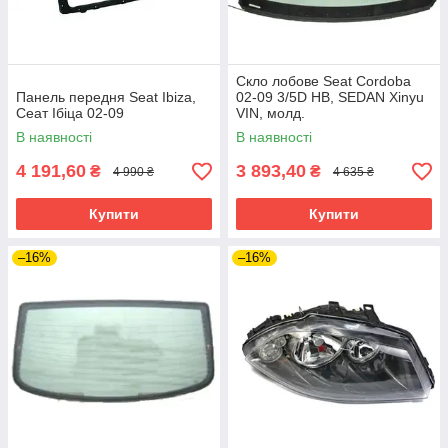
Скло лобове Seat Cordoba
Панель передня Seat Ibiza,
02-09 3/5D HB, SEDAN Xinyu
Сеат Ібіца 02-09
VIN, молд.
В наявності
В наявності
4 191,60
3 893,40
₴
₴
4 990 ₴
4 635 ₴
Купити
Купити
–16%
–16%