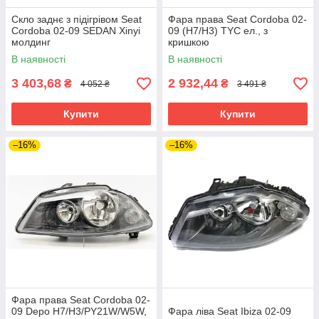
Скло заднє з підігрівом Seat
Фара права Seat Cordoba 02-
Cordoba 02-09 SEDAN Xinyi
09 (H7/H3) TYC ел., з
молдинг
кришкою
В наявності
В наявності
3 403,68
2 932,44
₴
₴
4 052 ₴
3 491 ₴
Купити
Купити
–16%
–16%
Фара права Seat Cordoba 02-
09 Depo H7/H3/PY21W/W5W,
Фара ліва Seat Ibiza 02-09