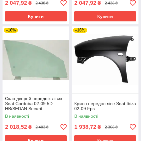
2 047,92
2 047,92
₴
₴
2 438 ₴
2 438 ₴
Купити
Купити
–16%
–16%
Скло дверей передніх лівих
Seat Cordoba 02-09 5D
Крило переднє ліве Seat Ibiza
HB/SEDAN Securit
02-09 Fps
В наявності
В наявності
2 018,52
1 938,72
₴
₴
2 403 ₴
2 308 ₴
Купити
Купити