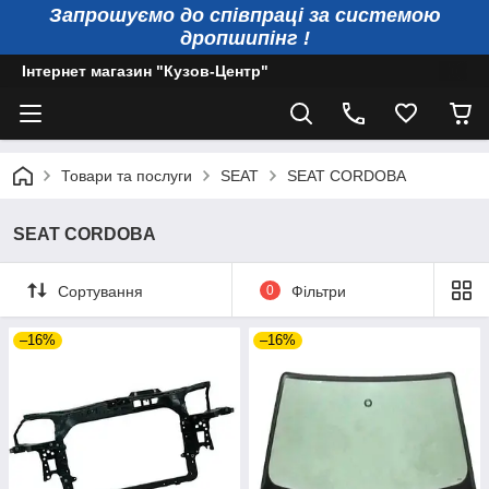
Запрошуємо до співпраці за системою
дропшипінг !
Інтернет магазин "Кузов-Центр"
Товари та послуги
SEAT
SEAT CORDOBA
SEAT CORDOBA
Сортування
0
Фільтри
–16%
–16%