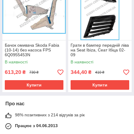
Бачок омивача Skoda Fabia
Грати в бампер передній ліва
(10-14) без насоса FPS
на Seat Ibiza, Сеат Ібіца 02-
6Q0955453N
09
В наявності
В наявності
613,20
344,40
₴
₴
730 ₴
410 ₴
Купити
Купити
Про нас
98% позитивних з 214 відгуків за рік
Працює з 04.06.2013