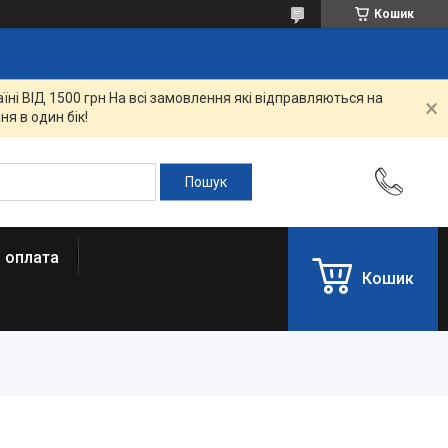
Кошик
ні ВІД 1500 грн На всі замовлення які відправляються на
я в один бік!
і оплата
Кошик