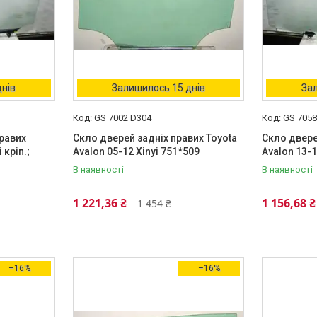
днів
Залишилось 15 днів
Зал
GS 7002 D304
GS 7058
равих
Скло дверей задніх правих Toyota
Скло двере
 кріп.;
Avalon 05-12 Xinyi 751*509
Avalon 13-1
В наявності
В наявності
1 221,36 ₴
1 156,68 ₴
1 454 ₴
–16%
–16%