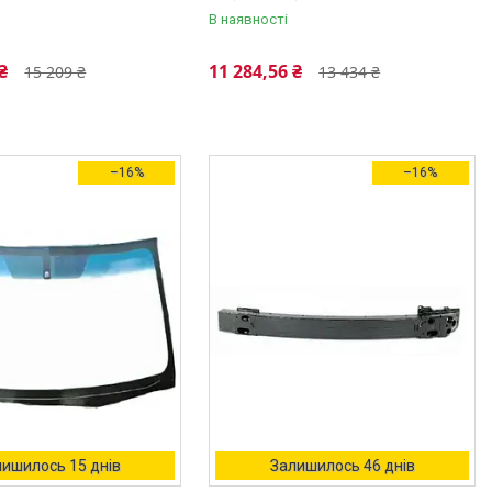
В наявності
₴
11 284,56 ₴
15 209 ₴
13 434 ₴
–16%
–16%
ишилось 15 днів
Залишилось 46 днів