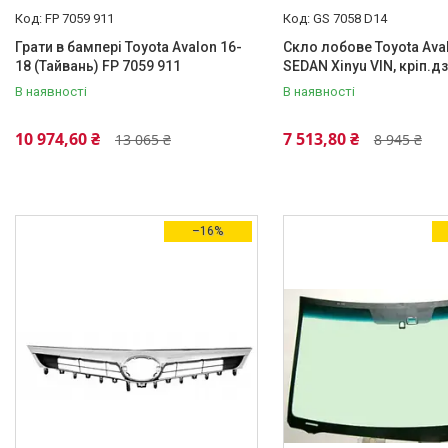
FP 7059 911
GS 7058 D14
Грати в бампері Toyota Avalon 16-
Скло лобове Toyota Ava
18 (Тайвань) FP 7059 911
SEDAN Xinyu VIN, кріп.д
В наявності
В наявності
10 974,60 ₴
7 513,80 ₴
13 065 ₴
8 945 ₴
–16%