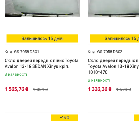
Залишилось 15 днів
Залишилось 15 
GS 7058 D301
GS 7058 D302
Скло дверей передніх лівих Toyota
Скло дверей передніх п
Avalon 13-18 SEDAN Xinyu кріп.
Toyota Avalon 13-18 Xinyi
1010*470
В наявності
В наявності
1 565,76 ₴
1 326,36 ₴
1 864 ₴
1 579 ₴
–16%