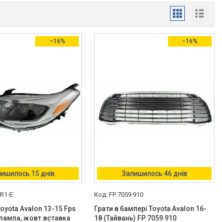
–16%
–16%
ишилось 15 днів
Залишилось 46 днів
 R1-E
FP 7059 910
oyota Avalon 13-15 Fps
Грати в бампері Toyota Avalon 16-
лампа, жовт.вставка
18 (Тайвань) FP 7059 910