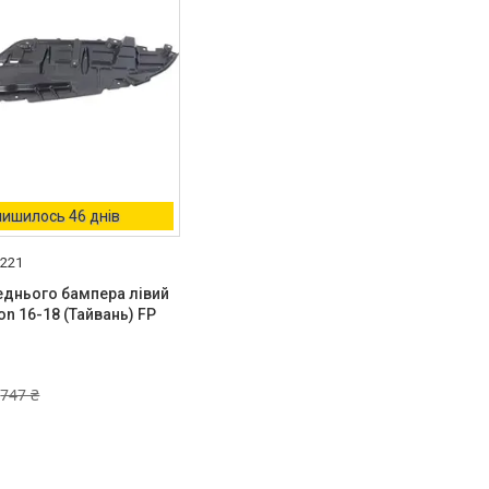
ишилось 46 днів
 221
еднього бампера лівий
on 16-18 (Тайвань) FP
747 ₴