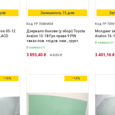
днів
Залишилось 15 днів
Зал
FP 7058 M04
FP 7059
lon 05-12
Дзеркало бокове (у зборі) Toyota
Молдинг за
OLACO
Avalon 13-18 Fps праве 9 PIN
Avalon 16-1
+вказ.пов. +підсв. пам., грунт.
В наявності
В наявності
3 893,40 ₴
3 401,16 ₴
4 635 ₴
–16%
–16%