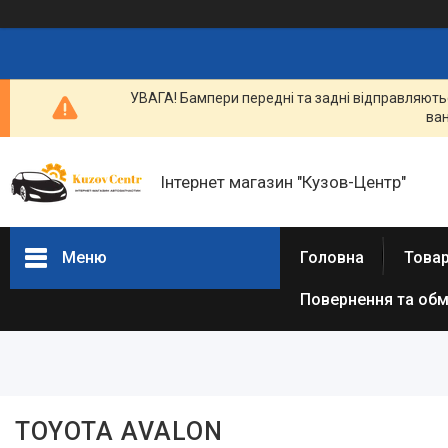
УВАГА! Бампери передні та задні відправляютьс
ван
Інтернет магазин "Кузов-Центр"
Меню
Головна
Товар
Повернення та обм
Фільтри
Ціна
Наявність
TOYOTA AVALON
В наявності
25