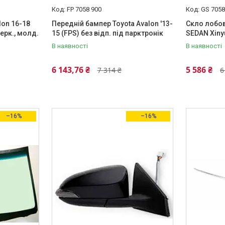
FP 7058 900
GS 7058
lon 16-18
Передній бампер Toyota Avalon '13-
Скло лобов
зерк., молд.
15 (FPS) без відп. під парктронік
SEDAN Xinyu
В наявності
В наявності
6 143,76 ₴
5 586 ₴
7 314 ₴
6
–16%
–16%