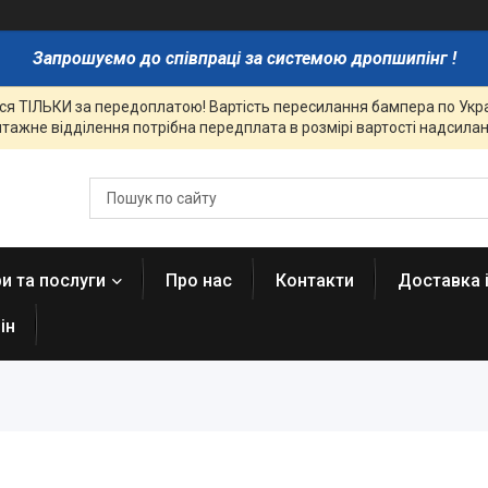
Запрошуємо до співпраці за системою дропшипінг !
я ТІЛЬКИ за передоплатою! Вартість пересилання бампера по Украї
тажне відділення потрібна передплата в розмірі вартості надсиланн
и та послуги
Про нас
Контакти
Доставка 
ін