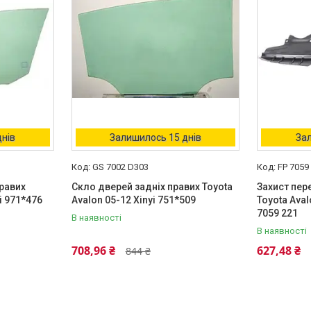
днів
Залишилось 15 днів
Зал
GS 7002 D303
FP 7059
равих
Скло дверей задніх правих Toyota
Захист пер
i 971*476
Avalon 05-12 Xinyi 751*509
Toyota Aval
7059 221
В наявності
В наявності
708,96 ₴
627,48 ₴
844 ₴