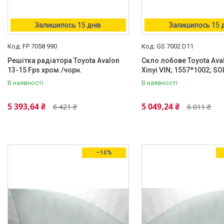
Залишилось 15 днів
Залишилось 15 
FP 7058 990
GS 7002 D11
Решітка радіатора Toyota Avalon
Скло лобове Toyota Ava
13-15 Fps хром./чорн.
Xinyi VIN; 1557*1002; S
В наявності
В наявності
5 393,64 ₴
5 049,24 ₴
6 421 ₴
6 011 ₴
–16%