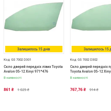
Залишилось 15 днів
Залишилось 15 
GS 7002 D301
GS 7002 D302
Скло дверей передніх лівих Toyota
Скло дверей передніх п
Avalon 05-12 Xinyi 971*476
Toyota Avalon 05-12 Xiny
В наявності
В наявності
861 ₴
767,76 ₴
1 025 ₴
914 ₴