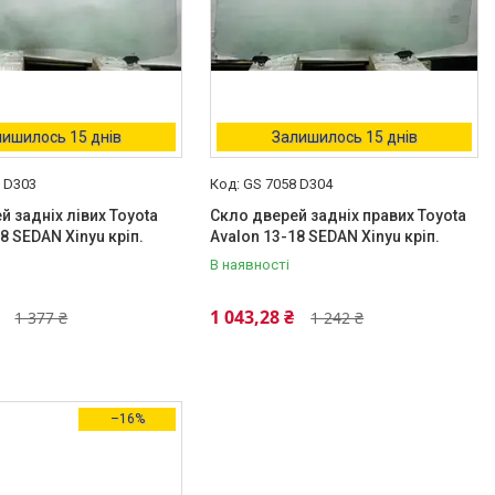
ишилось 15 днів
Залишилось 15 днів
 D303
GS 7058 D304
й задніх лівих Toyota
Скло дверей задніх правих Toyota
8 SEDAN Xinyu кріп.
Avalon 13-18 SEDAN Xinyu кріп.
В наявності
1 043,28 ₴
1 377 ₴
1 242 ₴
–16%