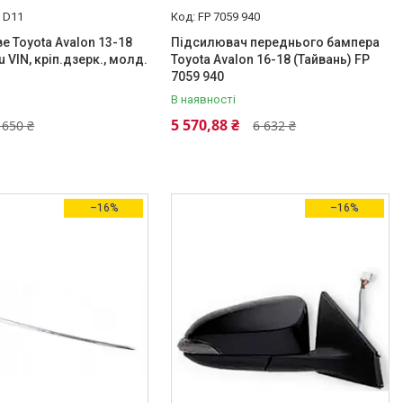
 D11
FP 7059 940
е Toyota Avalon 13-18
Підсилювач переднього бампера
 VIN, кріп.дзерк., молд.
Toyota Avalon 16-18 (Тайвань) FP
7059 940
В наявності
5 570,88 ₴
 650 ₴
6 632 ₴
–16%
–16%