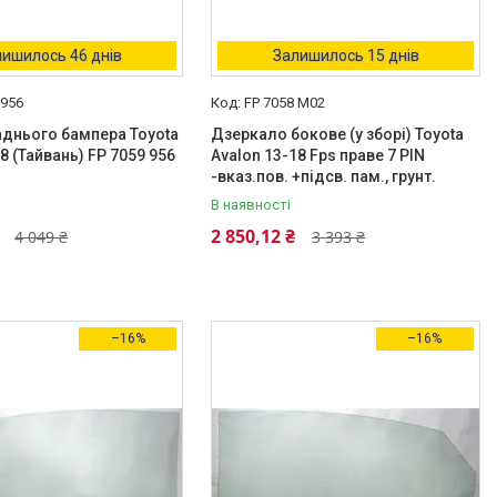
ишилось 46 днів
Залишилось 15 днів
 956
FP 7058 M02
днього бампера Toyota
Дзеркало бокове (у зборі) Toyota
8 (Тайвань) FP 7059 956
Avalon 13-18 Fps праве 7 PIN
-вказ.пов. +підсв. пам., грунт.
В наявності
2 850,12 ₴
4 049 ₴
3 393 ₴
–16%
–16%