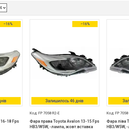
–16%
–16%
днів
Залишилось 46 днів
Зал
FP 7058 R2-E
FP 7058
 16-18 Fps
Фара права Toyota Avalon 13-15 Fps
Фара ліва T
HB3/W5W, -лампа, жовт.вставка
HB3/W5W, -