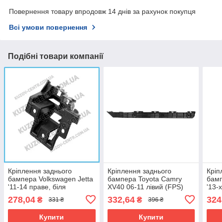
Повернення товару впродовж 14 днів за рахунок покупця
Всі умови повернення
Подібні товари компанії
Кріплення заднього
Кріплення заднього
Кріп
бампера Volkswagen Jetta
бампера Toyota Camry
бамп
'11-14 праве, біля
XV40 06-11 лівий (FPS)
'13-
підсилювача (FPS)
5215806010
(FP
278,04
332,64
324
₴
₴
331 ₴
396 ₴
Купити
Купити