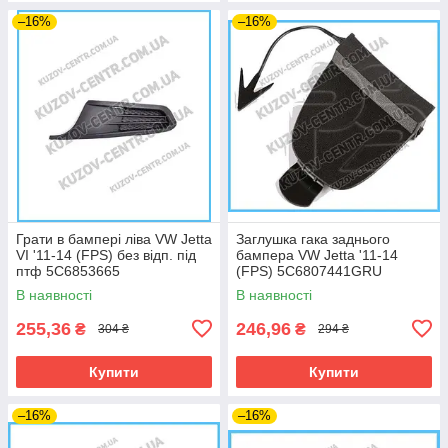
–16%
–16%
Грати в бампері ліва VW Jetta
Заглушка гака заднього
VI '11-14 (FPS) без відп. під
бампера VW Jetta '11-14
птф 5C6853665
(FPS) 5C6807441GRU
В наявності
В наявності
255,36
246,96
₴
₴
304 ₴
294 ₴
Купити
Купити
–16%
–16%