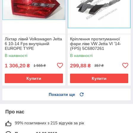
Ліхтар лівий Volkswagen Jetta
Кріплення протитуманної
6 10-14 Fps внутрішній
фари ліве VW Jetta VI '14-
EUROPE TYPE
(FPS) 5C6807261
В наявності
В наявності
1 306,20
299,88
₴
₴
1 555 ₴
357 ₴
Купити
Купити
Показати ще
Про нас
99% позитивних з 215 відгуків за рік