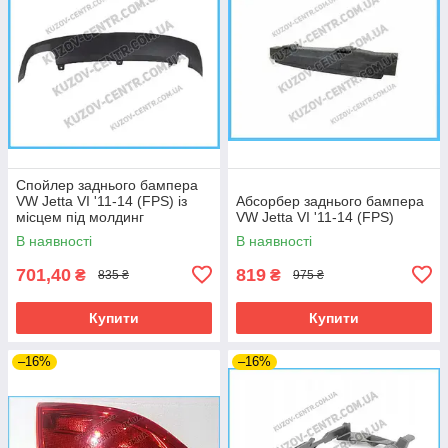
Спойлер заднього бампера
VW Jetta VI '11-14 (FPS) із
Абсорбер заднього бампера
місцем під молдинг
VW Jetta VI '11-14 (FPS)
В наявності
В наявності
701,40
819
₴
₴
835 ₴
975 ₴
Купити
Купити
–16%
–16%