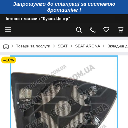
Запрошуємо до співпраці за системою
дропшипінг !
Інтернет магазин "Кузов-Центр"
Товари та послуги
SEAT
SEAT ARONA
Вкладиш дз
–16%