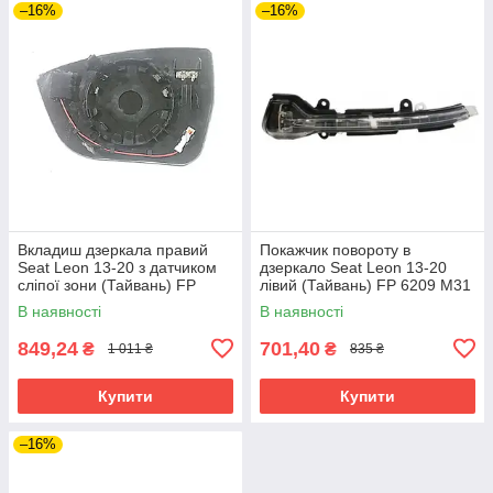
–16%
–16%
Вкладиш дзеркала правий
Покажчик повороту в
Seat Leon 13-20 з датчиком
дзеркало Seat Leon 13-20
сліпої зони (Тайвань) FP
лівий (Тайвань) FP 6209 M31
6209 M14
В наявності
В наявності
849,24
701,40
₴
₴
1 011 ₴
835 ₴
Купити
Купити
–16%