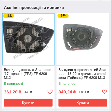
Акційні пропозиції та новинки
–16%
–16%
Вкладиш дзеркала Seat Leon
Вкладиш дзеркала лівий Seat
'17- правий (FPS) FP 6209
Leon 13-20 із датчиком сліпої
M12
зони (Тайвань) FP 6209 M13
В наявності
В наявності
361,20
849,24
₴
₴
430 ₴
1 011 ₴
Купити
Купити