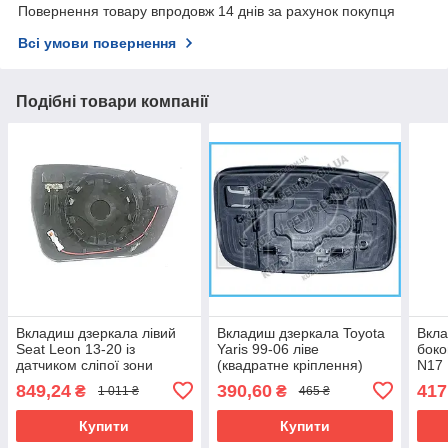
Повернення товару впродовж 14 днів за рахунок покупця
Всі умови повернення
Подібні товари компанії
Вкладиш дзеркала лівий
Вкладиш дзеркала Toyota
Вкла
Seat Leon 13-20 із
Yaris 99-06 ліве
боко
датчиком сліпої зони
(квадратне кріплення)
N17 
(Тайвань) FP 6209 M13
(FPS) FP 8109 M13
обіг
849,24
390,60
417
₴
₴
1 011 ₴
465 ₴
Купити
Купити