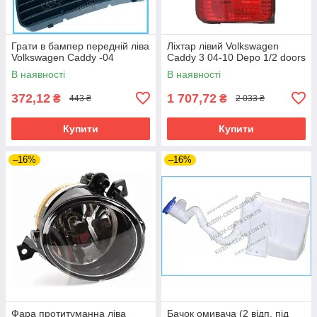
Грати в бампер передній ліва
Ліхтар лівий Volkswagen
Volkswagen Caddy -04
Caddy 3 04-10 Depo 1/2 doors
В наявності
В наявності
372,12
1 707,72
₴
₴
443 ₴
2 033 ₴
Купити
Купити
–16%
–16%
Фара протитуманна ліва
Бачок омивача (2 відп. під