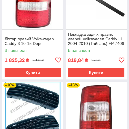
Накладка задніх правих
Ліхтар правий Volkswagen
дверей Volkswagen Caddy III
Caddy 3 10-15 Depo
2004-2010 (Тайвань) FP 7406
124
В наявності
В наявності
1 825,32
819,84
₴
₴
2 173 ₴
976 ₴
Купити
Купити
–16%
–16%