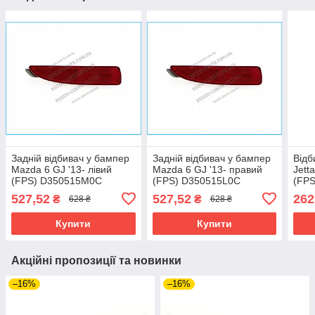
Задній відбивач у бампер
Задній відбивач у бампер
Відб
Mazda 6 GJ '13- лівий
Mazda 6 GJ '13- правий
Jett
(FPS) D350515M0C
(FPS) D350515L0C
(FPS
527,52
527,52
262
₴
₴
628 ₴
628 ₴
Купити
Купити
Акційні пропозиції та новинки
–16%
–16%