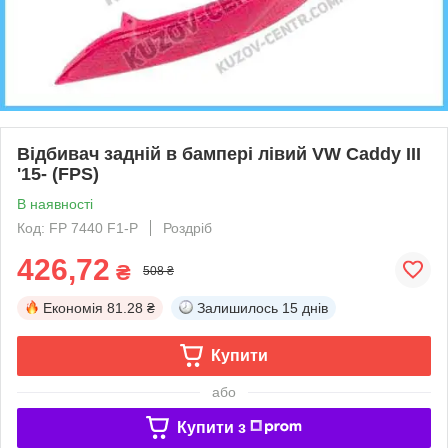
Відбивач задній в бампері лівий VW Caddy III
'15- (FPS)
В наявності
Код: FP 7440 F1-P
Роздріб
426,72
₴
508 ₴
Економія
81.28 ₴
Залишилось
15 днів
Купити
або
Купити з