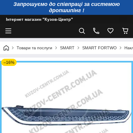
Запрошуємо до співпраці за системою
дропшипінг !
Інтернет магазин "Кузов-Центр"
Товари та послуги
SMART
SMART FORTWO
Накл
–16%