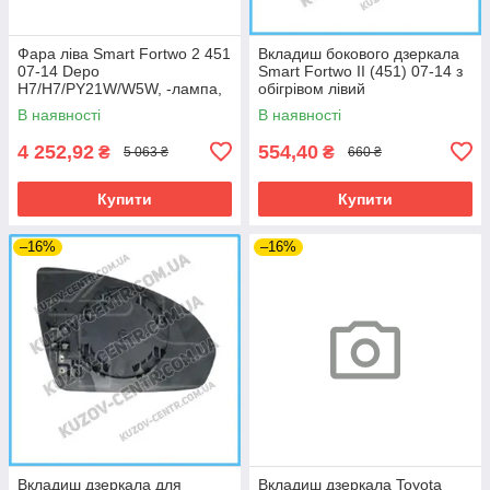
Фара ліва Smart Fortwo 2 451
Вкладиш бокового дзеркала
07-14 Depo
Smart Fortwo II (451) 07-14 з
H7/H7/PY21W/W5W, -лампа,
обігрівом лівий
кор.
В наявності
В наявності
4 252,92
554,40
₴
₴
5 063 ₴
660 ₴
Купити
Купити
–16%
–16%
Вкладиш дзеркала для
Вкладиш дзеркала Toyota