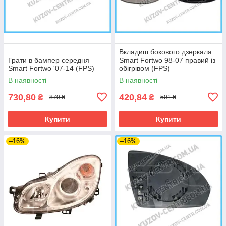
Вкладиш бокового дзеркала
Грати в бампер середня
Smart Fortwo 98-07 правий із
Smart Fortwo '07-14 (FPS)
обігрівом (FPS)
В наявності
В наявності
730,80
420,84
₴
₴
870 ₴
501 ₴
Купити
Купити
–16%
–16%