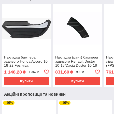
Накладка бампера
Накладка (рант) бампера
Накл
заднього Honda Accord 10
заднього Renault Duster
ліва
18-22 Fps ліва,
10-18/Dacia Duster 10-18
(FP
чорн.+молд.хром 1.5
FPS ліва чорна
1 148,28
831,60
761
₴
₴
1 367 ₴
990 ₴
Купити
Купити
Акційні пропозиції та новинки
–16%
–16%