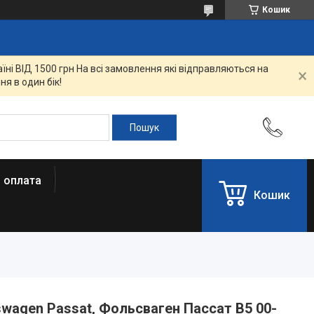
Кошик
ні ВІД 1500 грн На всі замовлення які відправляються на
я в один бік!
і оплата
Кошик
wagen Passat, Фольсваген Пассат B5 00-