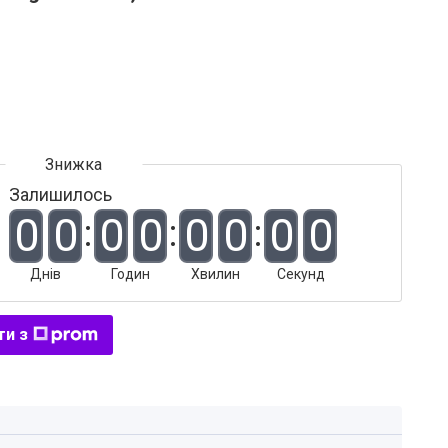
Залишилось
0
0
0
0
0
0
0
0
Днів
Годин
Хвилин
Секунд
ти з