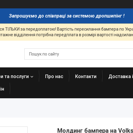
Запрошуємо до співпраці за системою дропшипінг !
я ТІЛЬКИ за передоплатою! Вартість пересилання бампера по Украї
тажне відділення потрібна передплата в розмірі вартості надсиланн
и та послуги
Про нас
Контакти
Доставка 
ін
Молдинг бампера на Volks