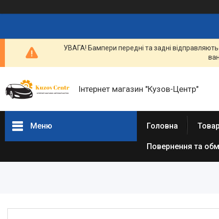
УВАГА! Бампери передні та задні відправляютьс
ван
Інтернет магазин "Кузов-Центр"
Меню
Головна
Товар
Повернення та обм
Товари та послуги
Новини
Статті
Про нас
Відгуки