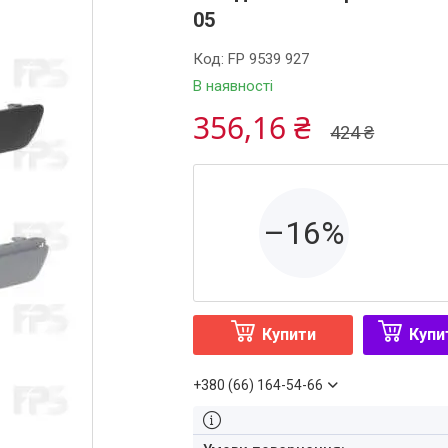
05
Код:
FP 9539 927
В наявності
356,16 ₴
424 ₴
–16%
Купити
Купи
+380 (66) 164-54-66