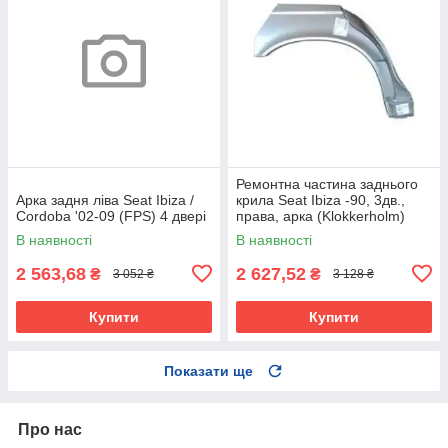
Ремонтна частина заднього
Арка задня ліва Seat Ibiza /
крила Seat Ibiza -90, 3дв.,
Cordoba '02-09 (FPS) 4 двері
права, арка (Klokkerholm)
В наявності
В наявності
2 563,68
2 627,52
₴
₴
3 052 ₴
3 128 ₴
Купити
Купити
Показати ще
Про нас