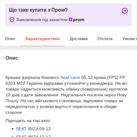
Що таке купити з Пром?
Замовлення під захистом
Опис
Характеристики
Доставка
Оплата
Умови 
Опис
bvd_ggl
Кришка дзеркала бокового
Seat Leon
05-12 права (FPS) FP
6203 M22 Терміни відправки уточнюйте у менеджера. На всі
товари надається можливість обміну (повернення) протягом
10 днів з дати замовлення. Надсилання посилок через Нову
Пошту. На час військового становища, відправка товару за
передоплатою у розмірі вартості пересилання в обидві
сторони.
Підходить на такі авто:
SEAT IBIZA
09-12
SEAT
IBIZA 12-17