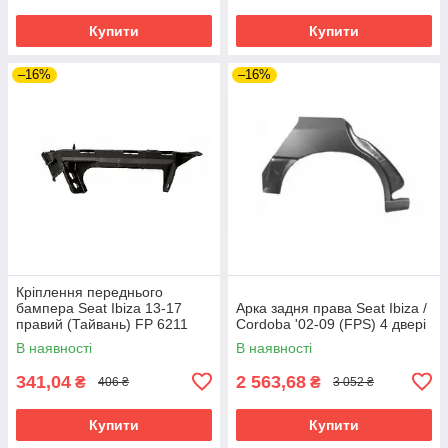
Купити
Купити
–16%
–16%
Кріплення переднього
бампера Seat Ibiza 13-17
Арка задня права Seat Ibiza /
правий (Тайвань) FP 6211
Cordoba '02-09 (FPS) 4 двері
932
В наявності
В наявності
341,04
2 563,68
₴
₴
406 ₴
3 052 ₴
Купити
Купити