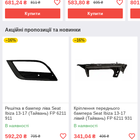
681,24
583,80
801
₴
₴
811 ₴
695 ₴
Купити
Купити
Акційні пропозиції та новинки
–16%
–16%
Решітка в бампер ліва Seat
Кріплення переднього
Ibiza 13-17 (Тайвань) FP 6211
бампера Seat Ibiza 13-17
911
лівий (Тайвань) FP 6211 931
В наявності
В наявності
592,20
341,04
₴
₴
705 ₴
406 ₴