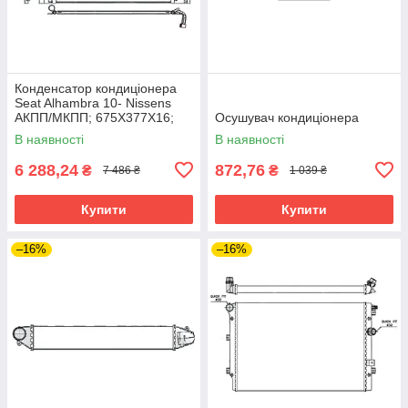
Конденсатор кондиціонера
Seat Alhambra 10- Nissens
АКПП/МКПП; 675X377X16;
Осушувач кондиціонера
+осушувач (1.4 TSI/2.0
В наявності
В наявності
TDI/2.0 TSI/1.8 TSI)
6 288,24
872,76
₴
₴
7 486 ₴
1 039 ₴
Купити
Купити
–16%
–16%