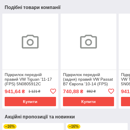
Подібні товари компанії
Підкрилок передній
Підкрилок передній
Підк
правий VW Tiguan '11-17
(задня) правий VW Passat
VW T
(FPS) 5N0805912C
B7 Європа '10-14 (FPS)
5N0
Китай
941,64
740,88
941
₴
₴
1 121 ₴
882 ₴
Купити
Купити
Акційні пропозиції та новинки
–16%
–16%