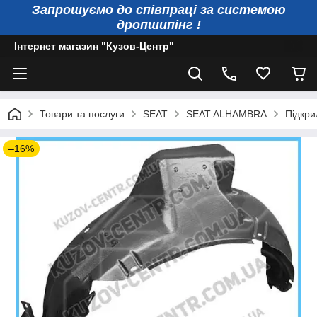
Запрошуємо до співпраці за системою
дропшипінг !
Інтернет магазин "Кузов-Центр"
Товари та послуги
SEAT
SEAT ALHAMBRA
Підкри
–16%