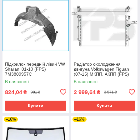
Підкрилок передній лівий VW
Радіатор охолодження
Sharan '01-10 (FPS)
двигуна Volkswagen Tiguan
7M3809957C
(07-15) МКПП, АКПП (FPS)
В наявності
В наявності
824,04
2 999,64
₴
₴
981 ₴
3 571 ₴
Купити
Купити
–16%
–16%