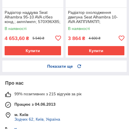
Радіатор наддува Seat
Радіатор охолодження
Alhambra 95-10 AVA с/без
двигуна Seat Alhambra 10-
конд.; акпп/мкпп; 570X96X85;
AVA АКПП/МКПП;
(1.9 TDI)
650X452X43; (1.8 TSI/2.0
В наявності
В наявності
TDI/2.0 TSI/1.4/2.0/1.4 TSI)
4 653,60
3 864
₴
₴
5 540 ₴
4 600 ₴
Купити
Купити
Показати ще
Про нас
99% позитивних з 215 відгуків за рік
Працює з 04.06.2013
м. Київ
Зодчих 62, Київ, Україна