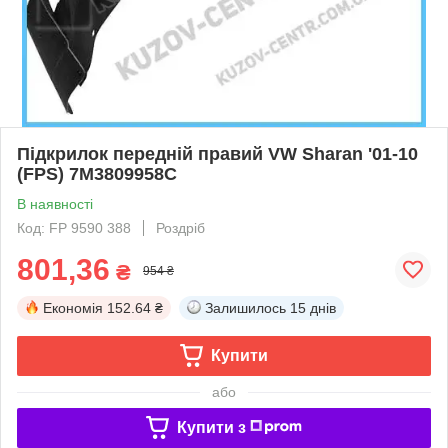
Підкрилок передній правий VW Sharan '01-10
(FPS) 7M3809958C
В наявності
Код: FP 9590 388
Роздріб
801,36
₴
954 ₴
Економія
152.64 ₴
Залишилось
15 днів
Купити
або
Купити з