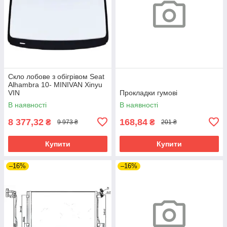
Скло лобове з обігрівом Seat
Alhambra 10- MINIVAN Xinyu
VIN
Прокладки гумові
В наявності
В наявності
8 377,32
168,84
₴
₴
9 973 ₴
201 ₴
Купити
Купити
–16%
–16%