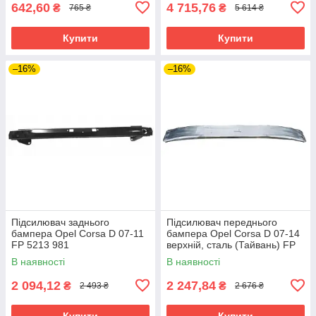
642,60
4 715,76
₴
₴
765 ₴
5 614 ₴
Купити
Купити
–16%
–16%
Підсилювач заднього
Підсилювач переднього
бампера Opel Corsa D 07-11
бампера Opel Corsa D 07-14
FP 5213 981
верхній, сталь (Тайвань) FP
5213 940
В наявності
В наявності
2 094,12
2 247,84
₴
₴
2 493 ₴
2 676 ₴
Купити
Купити