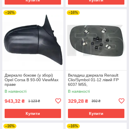
–16%
–16%
Дзеркало бокове (у зборі)
Вкладиш дзеркала Renault
Opel Corsa B 93-00 ViewMax
Clio/Symbol 01-12 лівий FP
праве
6037 M55,
В наявності
В наявності
943,32
329,28
₴
₴
1 123 ₴
392 ₴
Купити
Купити
–16%
–16%