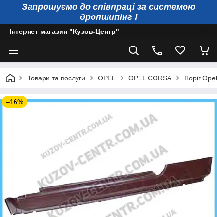
Запрошуємо до співпраці за системою
дропшипінг !
Інтернет магазин "Кузов-Центр"
Товари та послуги
OPEL
OPEL CORSA
Поріг Opel
–16%