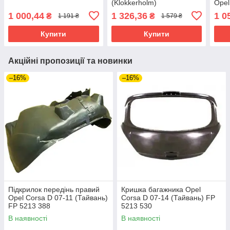
(Klokkerholm)
Opel
1 000,44
1 326,36
1 0
₴
₴
1 191 ₴
1 579 ₴
Купити
Купити
Акційні пропозиції та новинки
–16%
–16%
Підкрилок передінь правий
Кришка багажника Opel
Opel Corsa D 07-11 (Тайвань)
Corsa D 07-14 (Тайвань) FP
FP 5213 388
5213 530
В наявності
В наявності