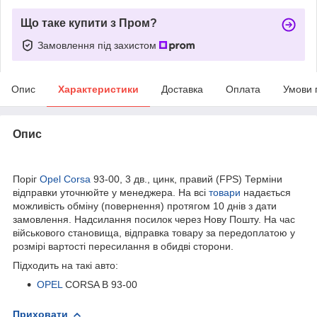
Що таке купити з Пром?
Замовлення під захистом
Опис
Характеристики
Доставка
Оплата
Умови 
Опис
bvd_ggl
Поріг
Opel Corsa
93-00, 3 дв., цинк, правий (FPS) Терміни
відправки уточнюйте у менеджера. На всі
товари
надається
можливість обміну (повернення) протягом 10 днів з дати
замовлення. Надсилання посилок через Нову Пошту. На час
військового становища, відправка товару за передоплатою у
розмірі вартості пересилання в обидві сторони.
Підходить на такі авто:
OPEL
CORSA B 93-00
Приховати