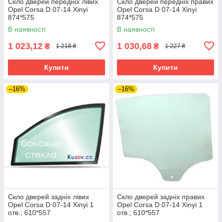
Скло дверей передніх лівих
Скло дверей передніх правих
Opel Corsa D 07-14 Xinyi
Opel Corsa D 07-14 Xinyi
874*575
874*575
В наявності
В наявності
1 023,12
1 030,68
₴
₴
1 218 ₴
1 227 ₴
Купити
Купити
–16%
–16%
Скло дверей задніх лівих
Скло дверей задніх правих
Opel Corsa D 07-14 Xinyi 1
Opel Corsa D 07-14 Xinyi 1
отв.; 610*557
отв.; 610*557