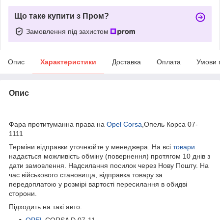
Що таке купити з Пром?
Замовлення під захистом
Опис
Характеристики
Доставка
Оплата
Умови 
Опис
bvd_ggl
Фара протитуманна права на
Opel Corsa
,Опель Корса 07-
1111
Терміни відправки уточнюйте у менеджера. На всі
товари
надається можливість обміну (повернення) протягом 10 днів з
дати замовлення. Надсилання посилок через Нову Пошту. На
час військового становища, відправка товару за
передоплатою у розмірі вартості пересилання в обидві
сторони.
Підходить на такі авто:
OPEL
CORSA D 07-11