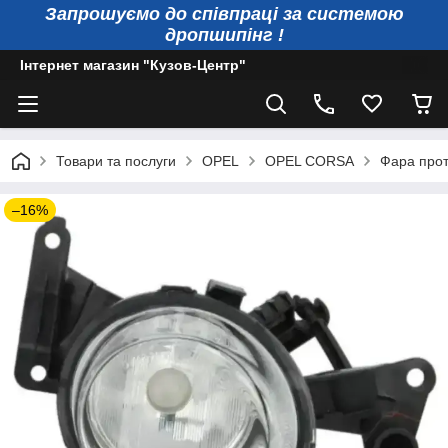
Запрошуємо до співпраці за системою
дропшипінг !
Інтернет магазин "Кузов-Центр"
Товари та послуги
OPEL
OPEL CORSA
Фара прот
–16%