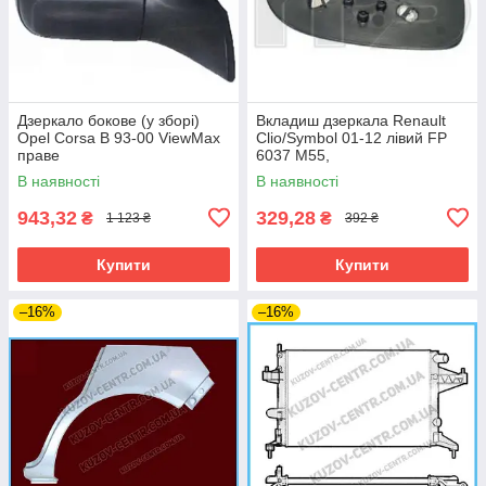
Дзеркало бокове (у зборі)
Вкладиш дзеркала Renault
Opel Corsa B 93-00 ViewMax
Clio/Symbol 01-12 лівий FP
праве
6037 M55,
В наявності
В наявності
943,32
329,28
₴
₴
1 123 ₴
392 ₴
Купити
Купити
–16%
–16%