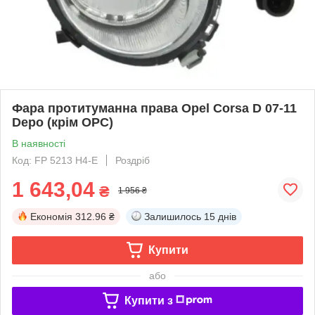
Фара протитуманна права Opel Corsa D 07-11
Depo (крім OPC)
В наявності
Код: FP 5213 H4-E
Роздріб
1 643,04
₴
1 956 ₴
Економія
312.96 ₴
Залишилось
15 днів
Купити
або
Купити з