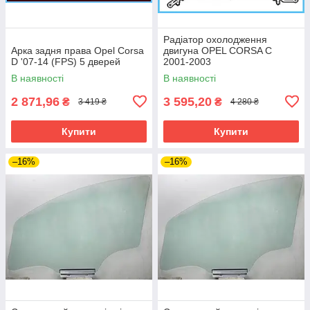
Радіатор охолодження
Арка задня права Opel Corsa
двигуна OPEL CORSA C
D '07-14 (FPS) 5 дверей
2001-2003
В наявності
В наявності
2 871,96
3 595,20
₴
₴
3 419 ₴
4 280 ₴
Купити
Купити
–16%
–16%