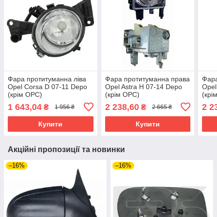
Фара протитуманна ліва
Фара протитуманна права
Фара
Opel Corsa D 07-11 Depo
Opel Astra H 07-14 Depo
Opel
(крім OPC)
(крім OPC)
(крі
1 643,04
2 238,60
2 2
₴
₴
1 956 ₴
2 665 ₴
Купити
Купити
Акційні пропозиції та новинки
–16%
–16%