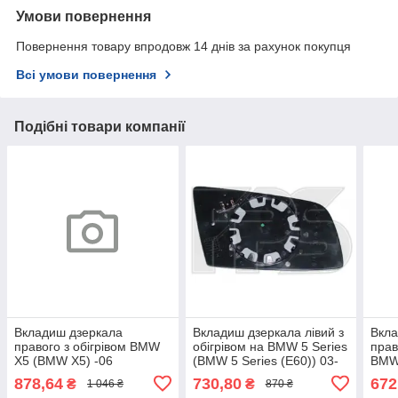
Умови повернення
Повернення товару впродовж 14 днів за рахунок покупця
Всі умови повернення
Подібні товари компанії
Вкладиш дзеркала
Вкладиш дзеркала лівий з
Вкла
правого з обігрівом BMW
обігрівом на BMW 5 Series
прав
X5 (BMW X5) -06
(BMW 5 Series (E60)) 03-
BMW 
10
Seri
878,64
730,80
672
₴
₴
1 046 ₴
870 ₴