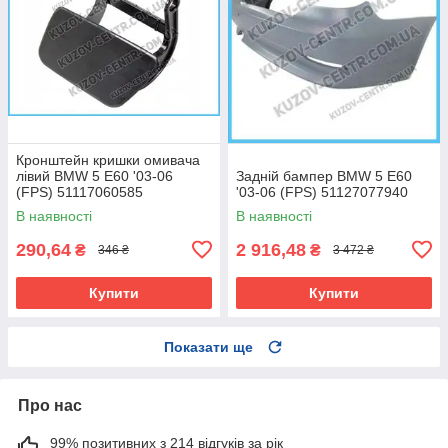
Кронштейн кришки омивача
лівий BMW 5 E60 '03-06
Задній бампер BMW 5 E60
(FPS) 51117060585
'03-06 (FPS) 51127077940
В наявності
В наявності
290,64
2 916,48
₴
₴
346 ₴
3 472 ₴
Купити
Купити
Показати ще
Про нас
99% позитивних з 214 відгуків за рік