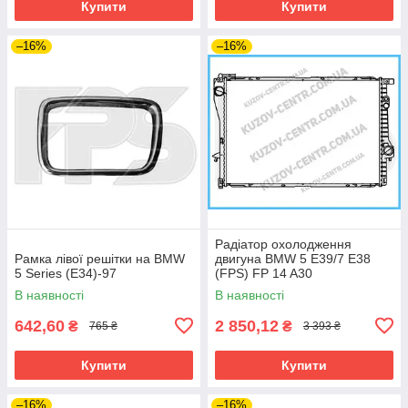
Купити
Купити
–16%
–16%
Радіатор охолодження
Рамка лівої решітки на BMW
двигуна BMW 5 E39/7 E38
5 Series (E34)-97
(FPS) FP 14 A30
В наявності
В наявності
642,60
2 850,12
₴
₴
765 ₴
3 393 ₴
Купити
Купити
–16%
–16%