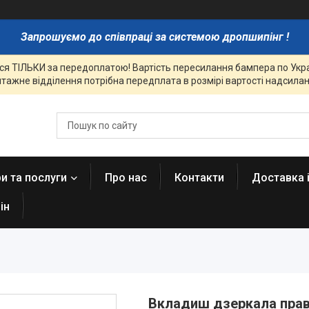
Запрошуємо до співпраці за системою дропшипінг !
я ТІЛЬКИ за передоплатою! Вартість пересилання бампера по Украї
тажне відділення потрібна передплата в розмірі вартості надсиланн
и та послуги
Про нас
Контакти
Доставка 
ін
Вкладиш дзеркала право