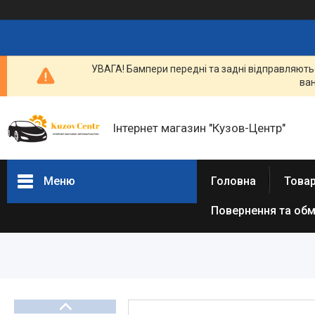
УВАГА! Бампери передні та задні відправляютьс
ван
Інтернет магазин "Кузов-Центр"
Меню
Головна
Товар
Повернення та обм
Товари та послуги
Новини
Статті
Про нас
Відгуки