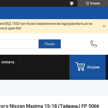
Кошик
ні ВІД 1500 грн На всі замовлення які відправляються на
я в один бік!
і оплата
Кошик
го Nissan Maxima 15-18 (Тайвань) FP 5066