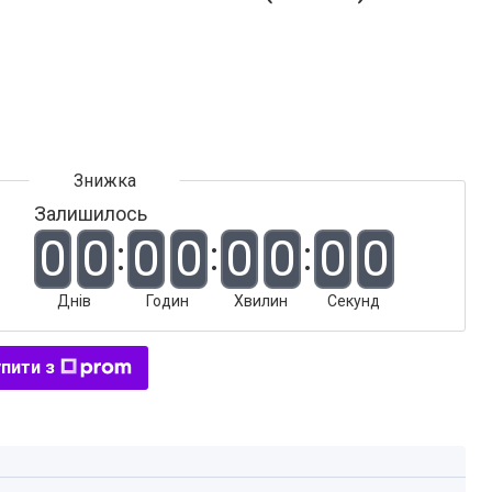
Залишилось
0
0
0
0
0
0
0
0
Днів
Годин
Хвилин
Секунд
пити з