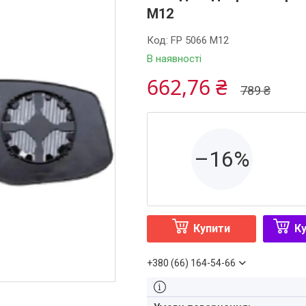
M12
Код:
FP 5066 M12
В наявності
662,76 ₴
789 ₴
–16%
Купити
Ку
+380 (66) 164-54-66