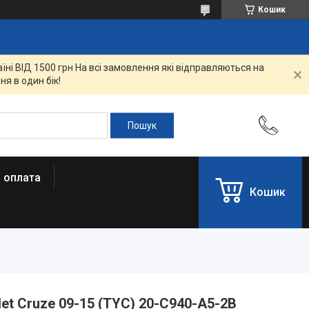
Кошик
ні ВІД 1500 грн На всі замовлення які відправляються на
я в один бік!
і оплата
Кошик
et Cruze 09-15 (TYC) 20-C940-A5-2B