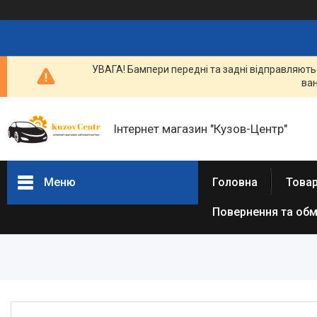
УВАГА! Бампери передні та задні відправляютьс
ван
Інтернет магазин "Кузов-Центр"
Меню
Головна
Товар
Повернення та обм
Товари та послуги
Новини
Статті
Про нас
Відгуки