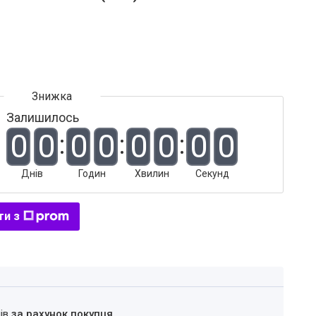
Залишилось
0
0
0
0
0
0
0
0
Днів
Годин
Хвилин
Секунд
ти з
нів
за рахунок покупця