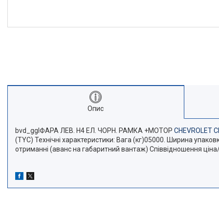
Опис
bvd_gglФАРА ЛЕВ. H4 ЕЛ. ЧОРН. РАМКА +МОТОР
CHEVROLET C
(TYC) Технічні характеристики: Вага (кг)05000. Ширина упако
отриманні (аванс на габаритний вантаж) Співвідношення ціна/я