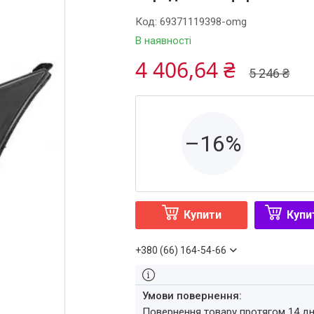
Код:
69371119398-omg
В наявності
4 406,64 ₴
5 246 ₴
–16%
Купити
Купи
+380 (66) 164-54-66
повернення товару протягом 14 д