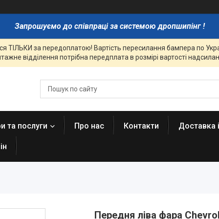
Запрошуємо до співпраці за системою дропшипінг !
я ТІЛЬКИ за передоплатою! Вартість пересилання бампера по Украї
тажне відділення потрібна передплата в розмірі вартості надсиланн
и та послуги
Про нас
Контакти
Доставка 
ін
Передня ліва фара Chevrol