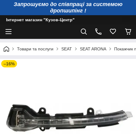
Запрошуємо до співпраці за системою
дропшипінг !
Інтернет магазин "Кузов-Центр"
Товари та послуги
SEAT
SEAT ARONA
Покажчик п
–16%