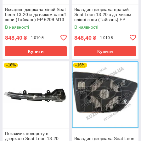
Вкладиш дзеркала лівий Seat
Вкладиш дзеркала правий
Leon 13-20 із датчиком сліпої
Seat Leon 13-20 з датчиком
зони (Тайвань) FP 6209 M13
сліпої зони (Тайвань) FP
6209 M14
В наявності
В наявності
848,40
848,40
₴
₴
1 010 ₴
1 010 ₴
Купити
Купити
–16%
–16%
Покажчик повороту в
дзеркало Seat Leon 13-20
Вкладиш дзеркала Seat Leon