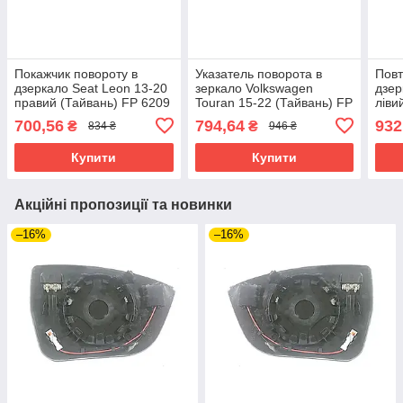
Покажчик повороту в
Указатель поворота в
Повт
дзеркало Seat Leon 13-20
зеркало Volkswagen
дзер
правий (Тайвань) FP 6209
Touran 15-22 (Тайвань) FP
ліви
M32
7431 M32
Тайв
700,56
794,64
932
₴
₴
834 ₴
946 ₴
Купити
Купити
Акційні пропозиції та новинки
–16%
–16%