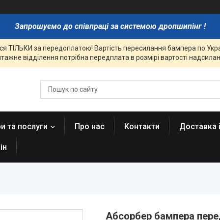
Запрошуємо до співпраці за системою дропшипінг !
я ТІЛЬКИ за передоплатою! Вартість пересилання бампера по Украї
тажне відділення потрібна передплата в розмірі вартості надсиланн
и та послуги
Про нас
Контакти
Доставка 
ін
Абсорбер бампера перед