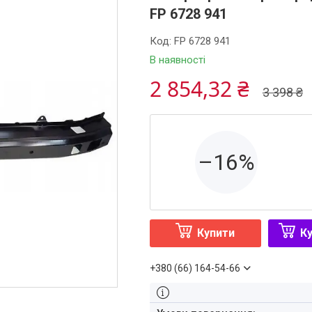
FP 6728 941
Код:
FP 6728 941
В наявності
2 854,32 ₴
3 398 ₴
–16%
Купити
Ку
+380 (66) 164-54-66