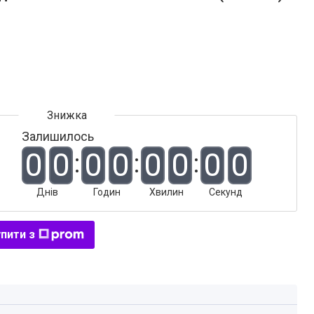
Залишилось
0
0
0
0
0
0
0
0
Днів
Годин
Хвилин
Секунд
пити з