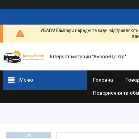
УВАГА! Бампери передні та задні відправляютьс
ван
Інтернет магазин "Кузов-Центр"
Меню
Головна
Товар
Повернення та обм
Товари та послуги
Новини
Статті
Про нас
Відгуки