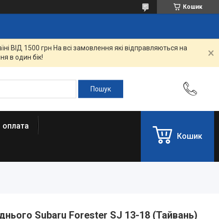
Кошик
ні ВІД 1500 грн На всі замовлення які відправляються на
я в один бік!
і оплата
Кошик
нього Subaru Forester SJ 13-18 (Тайвань)