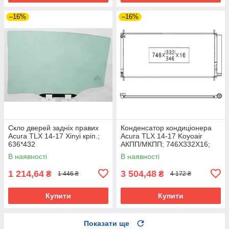
–16%
–16%
Скло дверей задніх правих
Конденсатор кондиціонера
Acura TLX 14-17 Xinyi кріп.;
Acura TLX 14-17 Koyoair
636*432
АКПП/МКПП; 746X332X16;
+осушувач; USA; (2.4/3.5)
В наявності
В наявності
1 214,64
3 504,48
₴
₴
1 446 ₴
4 172 ₴
Купити
Купити
Показати ще