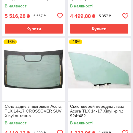
кріп.дзерк. Xinyu
В наявності
В наявності
5 516,28
4 499,88
₴
₴
6 567 ₴
5 357 ₴
Купити
Купити
–16%
–16%
Скло заднє з підігрівом Acura
Скло дверей передніх лівих
TLX 14-17 CROSSOVER SUV
Acura TLX 14-17 Xinyi кріп.;
Xinyi антенна
924*482
В наявності
В наявності
4 110,12
1 233,96