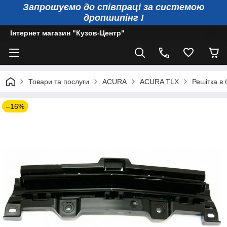
Запрошуємо до співпраці за системою
дропшипінг !
Інтернет магазин "Кузов-Центр"
Товари та послуги
ACURA
ACURA TLX
Решітка в
–16%