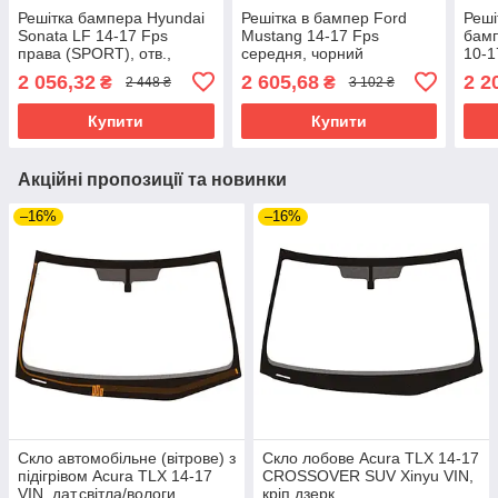
Решітка бампера Hyundai
Решітка в бампер Ford
Реші
Sonata LF 14-17 Fps
Mustang 14-17 Fps
бамп
права (SPORT), отв.,
середня, чорний
10-1
чорний мат.+сірий
2 056,32
2 605,68
2 2
₴
₴
2 448 ₴
3 102 ₴
Купити
Купити
Акційні пропозиції та новинки
–16%
–16%
Скло автомобільне (вітрове) з
Скло лобове Acura TLX 14-17
підігрівом Acura TLX 14-17
CROSSOVER SUV Xinyu VIN,
VIN, дат.світла/вологи,
кріп.дзерк.