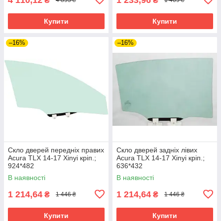
₴
₴
4 893 ₴
1 469 ₴
Купити
Купити
–16%
–16%
Скло дверей передніх правих
Скло дверей задніх лівих
Acura TLX 14-17 Xinyi кріп.;
Acura TLX 14-17 Xinyi кріп.;
924*482
636*432
В наявності
В наявності
1 214,64
1 214,64
₴
₴
1 446 ₴
1 446 ₴
Купити
Купити