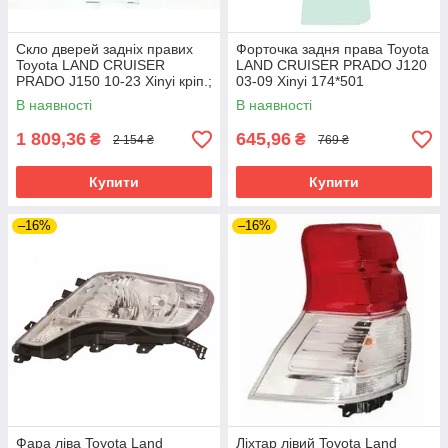
Скло дверей задніх правих
Форточка задня права Toyota
Toyota LAND CRUISER
LAND CRUISER PRADO J120
PRADO J150 10-23 Xinyi кріп.;
03-09 Xinyi 174*501
663*519
В наявності
В наявності
1 809,36
645,96
₴
₴
2 154 ₴
769 ₴
Купити
Купити
–16%
–16%
Фара ліва Toyota Land
Ліхтар лівий Toyota Land