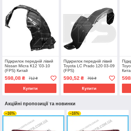
Підкрилок передній лівий
Підкрилок передній лівий
Підк
Nissan Micra K12 '03-10
Toyota LC Prado 120 03-09
Toyo
(FPS) Китай
(FPS)
Кита
598,08
590,52
598
₴
₴
712 ₴
703 ₴
Купити
Купити
Акційні пропозиції та новинки
–16%
–16%