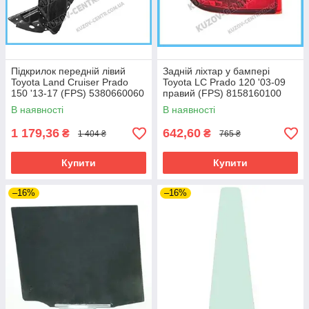
Підкрилок передній лівий
Задній ліхтар у бампері
Toyota Land Cruiser Prado
Toyota LC Prado 120 '03-09
150 '13-17 (FPS) 5380660060
правий (FPS) 8158160100
В наявності
В наявності
1 179,36
642,60
₴
₴
1 404 ₴
765 ₴
Купити
Купити
–16%
–16%