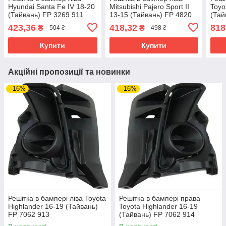
Hyundai Santa Fe IV 18-20
Mitsubishi Pajero Sport II
Toyo
(Тайвань) FP 3269 911
13-15 (Тайвань) FP 4820
(Тай
915
423,36
418,32
818
₴
₴
504 ₴
498 ₴
Купити
Купити
Акційні пропозиції та новинки
–16%
–16%
Решітка в бампері ліва Toyota
Решітка в бампері права
Highlander 16-19 (Тайвань)
Toyota Highlander 16-19
FP 7062 913
(Тайвань) FP 7062 914