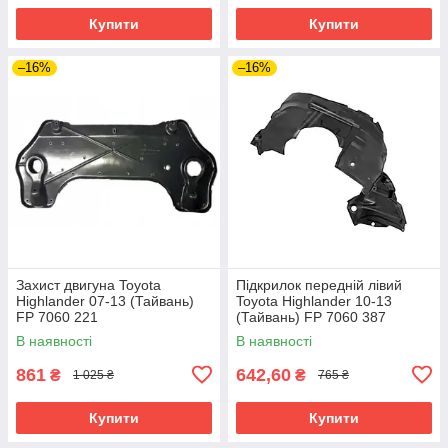
Купити
Купити
–16%
–16%
Захист двигуна Toyota
Підкрилок передній лівий
Highlander 07-13 (Тайвань)
Toyota Highlander 10-13
FP 7060 221
(Тайвань) FP 7060 387
В наявності
В наявності
861
642,60
₴
₴
1 025 ₴
765 ₴
Купити
Купити