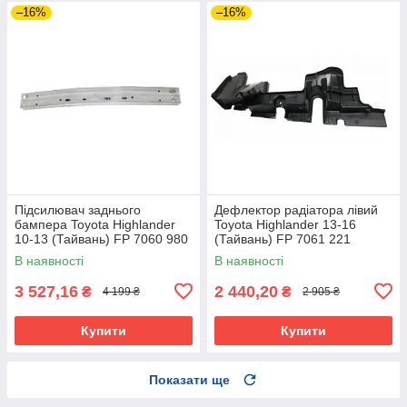
–16%
–16%
Підсилювач заднього
Дефлектор радіатора лівий
бампера Toyota Highlander
Toyota Highlander 13-16
10-13 (Тайвань) FP 7060 980
(Тайвань) FP 7061 221
В наявності
В наявності
3 527,16
2 440,20
₴
₴
4 199 ₴
2 905 ₴
Купити
Купити
Показати ще