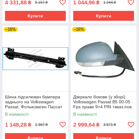
4 331,88
1 044,96
₴
₴
5 157 ₴
1 244 ₴
Купити
Купити
–16%
–16%
Шина підсилювач бампера
Дзеркало бокове (у зборі)
заднього на Volkswagen
Volkswagen Passat B5 00-05
Passat, Фольксваген Пассат
Fps праве 9+4 PIN +вказ.пов.
B6 05-10
-підсв. пам., склад., грунт.
В наявності
В наявності
1 148,28
2 999,64
₴
₴
1 367 ₴
3 571 ₴
Купити
Купити