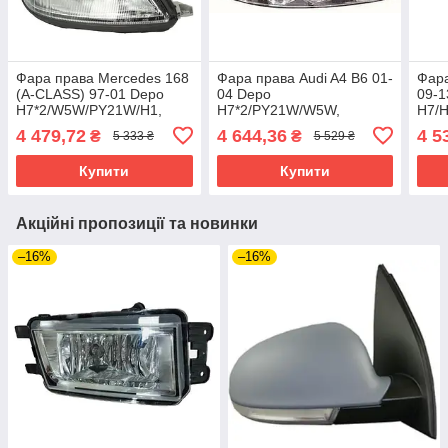
Фара права Mercedes 168
Фара права Audi A4 B6 01-
Фара
(A-CLASS) 97-01 Depo
04 Depo
09-1
H7*2/W5W/PY21W/H1,
H7*2/PY21W/W5W,
H7/
-лампа
-лампа,-кор.
-лам
4 479,72
4 644,36
4 5
₴
₴
5 333 ₴
5 529 ₴
Купити
Купити
Акційні пропозиції та новинки
–16%
–16%