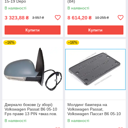
15-19 Depo
(B4)
В наявності
В наявності
3 323,88
8 614,20
₴
₴
3 957 ₴
10 255 ₴
Купити
Купити
–16%
–16%
Дзеркало бокове (у зборі)
Молдинг бампера на
Volkswagen Passat B6 05-10
Volkswagen Passat,
Fps праве 13 PIN +вказ.пов.
Volkswagen Пассат B6 05-10
+підсв. пам., склад., грунт.
В наявності
В наявності