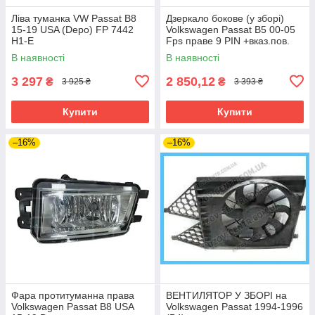
Ліва туманка VW Passat B8
Дзеркало бокове (у зборі)
15-19 USA (Depo) FP 7442
Volkswagen Passat B5 00-05
H1-E
Fps праве 9 PIN +вказ.пов.
-підсв., склад., грунт.
В наявності
В наявності
3 297
2 850,12
₴
₴
3 925 ₴
3 393 ₴
Купити
Купити
–16%
–16%
Фара протитуманна права
ВЕНТИЛЯТОР У ЗБОРІ на
Volkswagen Passat B8 USA
Volkswagen Passat 1994-1996