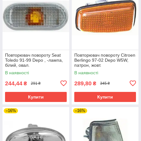
Повторювач повороту Seat
Повторювач повороту Citroen
Toledo 91-99 Depo , -лампа,
Berlingo 97-02 Depo W5W,
білий, овал.
патрон, жовт.
В наявності
В наявності
244,44
289,80
₴
₴
291 ₴
345 ₴
Купити
Купити
–16%
–16%