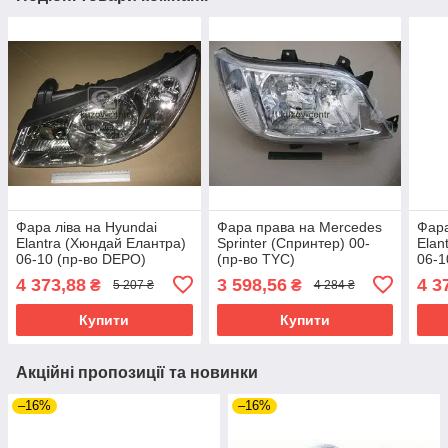
Фара ліва на Hyundai
Фара права на Mercedes
Фара
Elantra (Хюндай Елантра)
Sprinter (Спринтер) 00-
Elan
06-10 (пр-во DEPO)
(пр-во TYC)
06-1
4 373,88
3 598,56
4 3
₴
₴
5 207 ₴
4 284 ₴
Купити
Купити
Акційні пропозиції та новинки
–16%
–16%