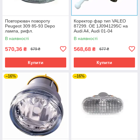
Повторювач повороту
Коректор фар тип VALEO
Peugeot 309 85-93 Depo
87299. ОЕ 1J0941295C на
лампа, рифл.
Audi A4, Audi 01-04
В наявності
В наявності
570,36
568,68
₴
₴
679 ₴
677 ₴
Купити
Купити
–16%
–16%