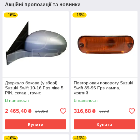
Акційні пропозиції та новинки
–16%
–16%
Дзеркало бокове (у зборі)
Повторювач повороту Suzuki
Suzuki Swift 10-16 Fps ліве 5
Swift 89-96 Fps лампа,
PIN, склад., грунт.
жовтий
В наявності
В наявності
2 465,40
316,68
₴
₴
2 935 ₴
377 ₴
Купити
Купити
–16%
–16%