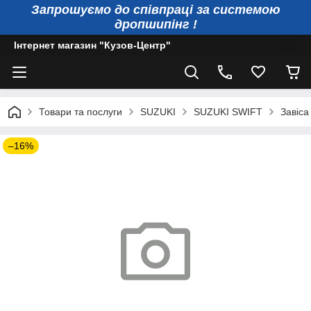
Запрошуємо до співпраці за системою
дропшипінг !
Інтернет магазин "Кузов-Центр"
Товари та послуги
SUZUKI
SUZUKI SWIFT
Завіса
–16%