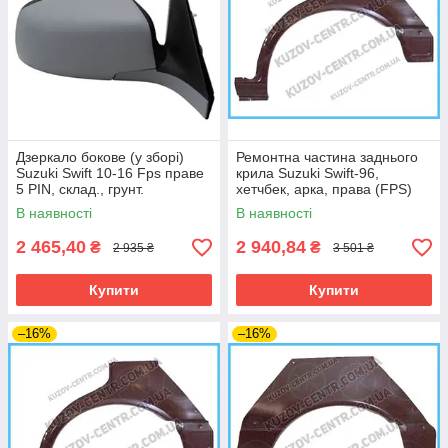
Дзеркало бокове (у зборі)
Ремонтна частина заднього
Suzuki Swift 10-16 Fps праве
крила Suzuki Swift-96,
5 PIN, склад., грунт.
хетчбек, арка, права (FPS)
В наявності
В наявності
2 465,40
2 940,84
₴
₴
2 935 ₴
3 501 ₴
Купити
Купити
–16%
–16%