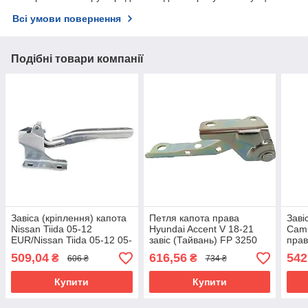
Всі умови повернення
Подібні товари компанії
Завіса (кріплення) капота
Петля капота права
Заві
Nissan Tiida 05-12
Hyundai Accent V 18-21
Camr
EUR/Nissan Tiida 05-12 05-
завіс (Тайвань) FP 3250
прав
12 MIDDLE EAST FPS
286
509,04
616,56
542
₴
₴
606 ₴
734 ₴
права металева
Купити
Купити