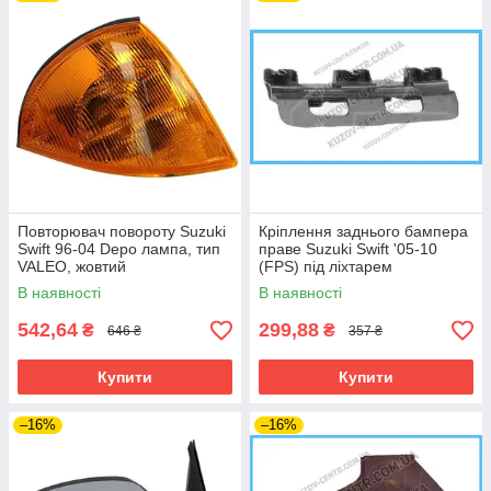
Повторювач повороту Suzuki
Кріплення заднього бампера
Swift 96-04 Depo лампа, тип
праве Suzuki Swift '05-10
VALEO, жовтий
(FPS) під ліхтарем
7183163J00
В наявності
В наявності
542,64
299,88
₴
₴
646 ₴
357 ₴
Купити
Купити
–16%
–16%