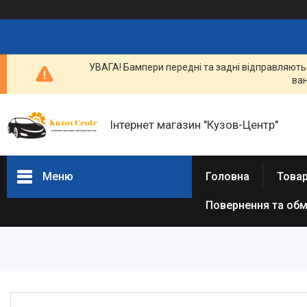
УВАГА! Бампери передні та задні відправляютьс
ван
Інтернет магазин "Кузов-Центр"
Меню
Головна
Товар
Повернення та обм
Товари та послуги
Новини
Статті
Про нас
Відгуки