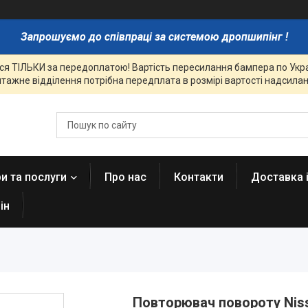
Запрошуємо до співпраці за системою дропшипінг !
я ТІЛЬКИ за передоплатою! Вартість пересилання бампера по Украї
тажне відділення потрібна передплата в розмірі вартості надсиланн
и та послуги
Про нас
Контакти
Доставка 
ін
Повторювач повороту Niss