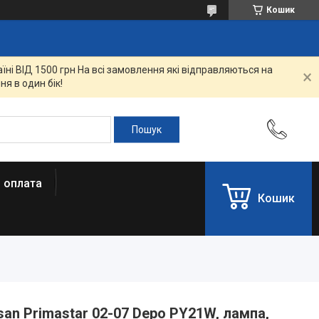
Кошик
ні ВІД 1500 грн На всі замовлення які відправляються на
я в один бік!
і оплата
Кошик
an Primastar 02-07 Depo PY21W, лампа,