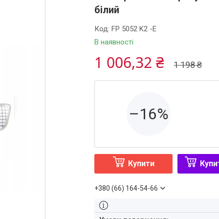
білий
Код:
FP 5052 K2 -E
В наявності
1 006,32 ₴
1 198 ₴
–16%
Купити
Купи
+380 (66) 164-54-66