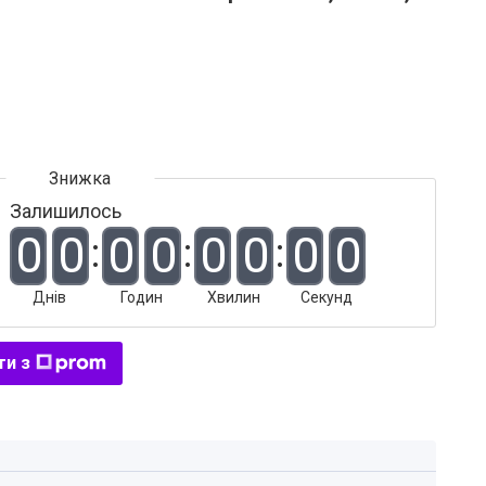
Залишилось
0
0
0
0
0
0
0
0
Днів
Годин
Хвилин
Секунд
ти з