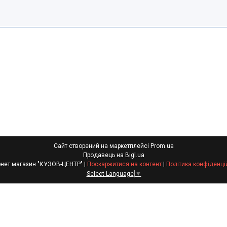
Сайт створений на маркетплейсі
Prom.ua
Продавець на Bigl.ua
Интернет магазин "КУЗОВ-ЦЕНТР" |
Поскаржитися на контент
|
Політика конфіденці
Select Language
▼