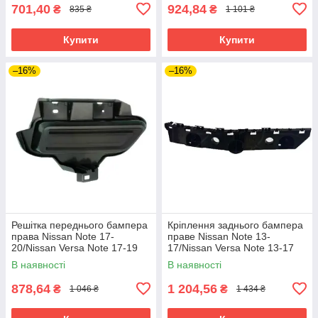
701,40
924,84
₴
₴
835 ₴
1 101 ₴
Купити
Купити
–16%
–16%
Решітка переднього бампера
Кріплення заднього бампера
права Nissan Note 17-
праве Nissan Note 13-
20/Nissan Versa Note 17-19
17/Nissan Versa Note 13-17
FPS
FPS
В наявності
В наявності
878,64
1 204,56
₴
₴
1 046 ₴
1 434 ₴