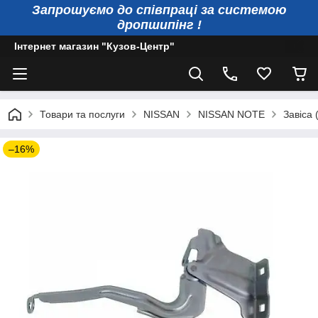
Запрошуємо до співпраці за системою
дропшипінг !
Інтернет магазин "Кузов-Центр"
Товари та послуги
NISSAN
NISSAN NOTE
Завіса 
–16%