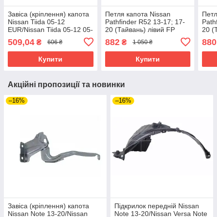
Завіса (кріплення) капота
Петля капота Nissan
Петл
Nissan Tiida 05-12
Pathfinder R52 13-17; 17-
Path
EUR/Nissan Tiida 05-12 05-
20 (Тайвань) лівий FP
20 (
12 MIDDLE EAST FPS
5059285
5059
509,04
882
880
₴
₴
606 ₴
1 050 ₴
права металева
Купити
Купити
Акційні пропозиції та новинки
–16%
–16%
Завіса (кріплення) капота
Підкрилок передній Nissan
Nissan Note 13-20/Nissan
Note 13-20/Nissan Versa Note