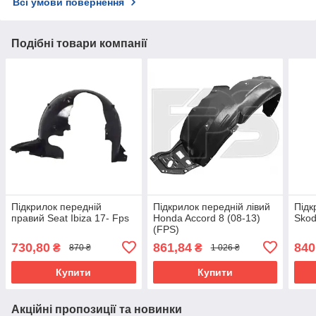
Всі умови повернення
Подібні товари компанії
Підкрилок передній
Підкрилок передній лівий
Підк
правий Seat Ibiza 17- Fps
Honda Accord 8 (08-13)
Skod
(FPS)
730,80
861,84
840
₴
₴
870 ₴
1 026 ₴
Купити
Купити
Акційні пропозиції та новинки