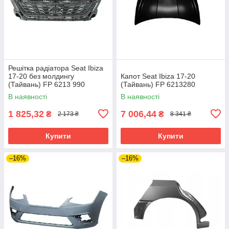
Решітка радіатора Seat Ibiza
17-20 без молдингу
Капот Seat Ibiza 17-20
(Тайвань) FP 6213 990
(Тайвань) FP 6213280
В наявності
В наявності
1 825,32
7 006,44
₴
₴
2 173 ₴
8 341 ₴
Купити
Купити
–16%
–16%