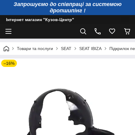
Запрошуємо до співпраці за системою
дропшипінг !
Інтернет магазин "Кузов-Центр"
Товари та послуги
SEAT
SEAT IBIZA
Підкрилок пе
–16%