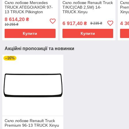
Скло лобове Mercedes
Скло лобове Renault Truck
Скло
TRUCK ATEGO/AXOR 97-
T/K/C(CAB 2,5M) 14-
Pre
13 TRUCK Pilkington
TRUCK Xinyu
Xiny
кріп.дат.світла/вологи
8 614,20
₴
6 917,40
4 3
₴
8 235 ₴
10 255 ₴
Купити
Купити
Акційні пропозиції та новинки
–16%
Скло лобове Renault Truck
Premium 96-13 TRUCK Xinyu