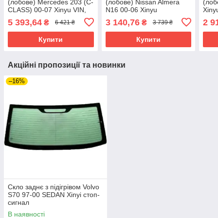
(лобове) Mercedes 203 (C-
(лобове) Nissan Almera
(лоб
CLASS) 00-07 Xinyu VIN,
N16 00-06 Xinyu
Xiny
кріп.дат.вологи/світла
блакитний СВФ,
5 393,64
3 140,76
2 9
₴
₴
6 421 ₴
3 739 ₴
кріп.дзерк.
Купити
Купити
Акційні пропозиції та новинки
–16%
Скло заднє з підігрівом Volvo
S70 97-00 SEDAN Xinyi стоп-
сигнал
В наявності