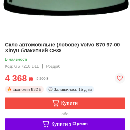
Скло автомобільне (лобове) Volvo S70 97-00
Xinyu блакитний СВФ
В наявності
Код: GS 7218 D11
Роздріб
4 368
₴
5 200 ₴
Економія
832 ₴
Залишилось
15 днів
Купити
або
Купити з