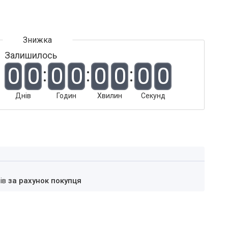
Залишилось
0
0
0
0
0
0
0
0
Днів
Годин
Хвилин
Секунд
нів
за рахунок покупця