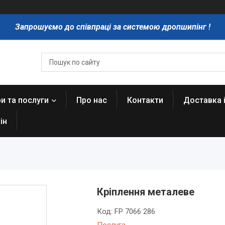
Запрошуємо до співпраці за системою дропшипінг !
и та послуги
Про нас
Контакти
Доставка 
ін
Кріплення металеве
Код:
FP 7066 286