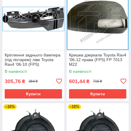
Кріплення заднього бампера
Кришка дзеркала Toyota Rav4
(під ліхтарем) ліве Toyota
'06-12 права (FPS) FP 7013
Rav4 '06-10 (FPS)
M22
525630R010
В наявності
В наявності
305,76
601,44
₴
₴
364 ₴
716 ₴
Купити
Купити
–16%
–16%