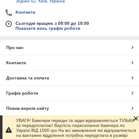
Зодчих 62, Київ, Україна
Контакти
Сьогодні працює з 09:00 до 19:00
Показати весь графік роботи
Про нас
Контакти
Доставка та оплата
Графік роботи
Повна версія сайту
УВАГА! Бампери передні та задні відправляються ТІЛЬКИ
Сайт створено на маркетплейсі
Prom.ua
за передоплатою! Вартість пересилання бампера по
Україні ВІД 1500 грн На всі замовлення які відправляються
на вантажне відділення потрібна передплата в розмірі
Політика конфіденційності