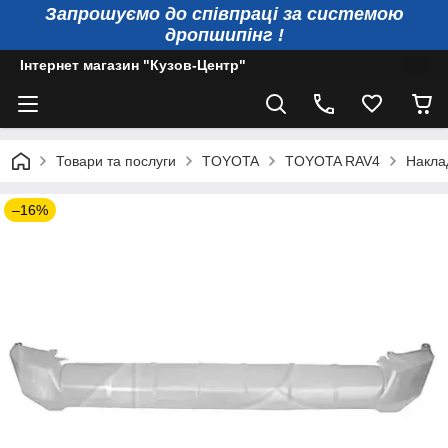
Запрошуємо до співпраці за системою
дропшипінг !
Інтернет магазин "Кузов-Центр"
Товари та послуги
TOYOTA
TOYOTA RAV4
Накла
–16%