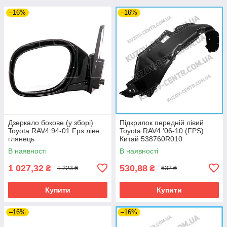
–16%
–16%
Дзеркало бокове (у зборі)
Підкрилок передній лівий
Toyota RAV4 94-01 Fps ліве
Toyota RAV4 '06-10 (FPS)
глянець
Китай 538760R010
В наявності
В наявності
1 027,32
530,88
₴
₴
1 223 ₴
632 ₴
Купити
Купити
–16%
–16%