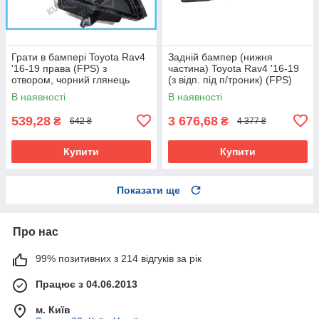
Грати в бампері Toyota Rav4
Задній бампер (нижня
'16-19 права (FPS) з
частина) Toyota Rav4 '16-19
отвором, чорний глянець
(з відп. під п/троник) (FPS)
В наявності
В наявності
539,28
3 676,68
₴
₴
642 ₴
4 377 ₴
Купити
Купити
Показати ще
Про нас
99% позитивних з 214 відгуків за рік
Працює з 04.06.2013
м. Київ