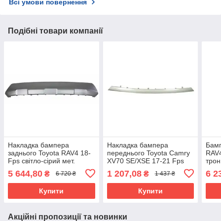
Всі умови повернення
Подібні товари компанії
Накладка бампера
Накладка бампера
Бамп
заднього Toyota RAV4 18-
переднього Toyota Camry
RAV4
Fps світло-сірий мет.
XV70 SE/XSE 17-21 Fps
трон
середня, сірий мет.
текс
5 644,80
1 207,08
6 2
₴
₴
6 720 ₴
1 437 ₴
Купити
Купити
Акційні пропозиції та новинки