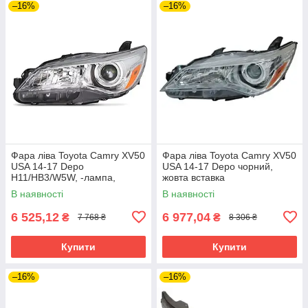
–16%
–16%
Фара ліва Toyota Camry XV50
Фара ліва Toyota Camry XV50
USA 14-17 Depo
USA 14-17 Depo чорний,
H11/HB3/W5W, -лампа,
жовта вставка
жовт.вставка
В наявності
В наявності
6 525,12
6 977,04
₴
₴
7 768 ₴
8 306 ₴
Купити
Купити
–16%
–16%