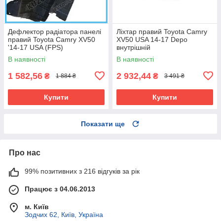
Дефлектор радіатора панелі
Ліхтар правий Toyota Camry
правий Toyota Camry XV50
XV50 USA 14-17 Depo
'14-17 USA (FPS)
внутрішній
В наявності
В наявності
1 582,56
2 932,44
₴
₴
1 884 ₴
3 491 ₴
Купити
Купити
Показати ще
Про нас
99% позитивних з 216 відгуків за рік
Працює з 04.06.2013
м. Київ
Зодчих 62, Київ, Україна