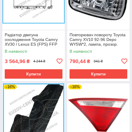
Радіатор двигуна
Повторювач повороту Toyota
охолодження Toyota Camry
Camry XV10 92-96 Depo
XV30 / Lexus ES (FPS) FFP
WY5W*2, лампа, прозор.
70 A1183
В наявності
В наявності
3 564,96
790,44
₴
₴
4 244 ₴
941 ₴
Купити
Купити
–16%
–16%