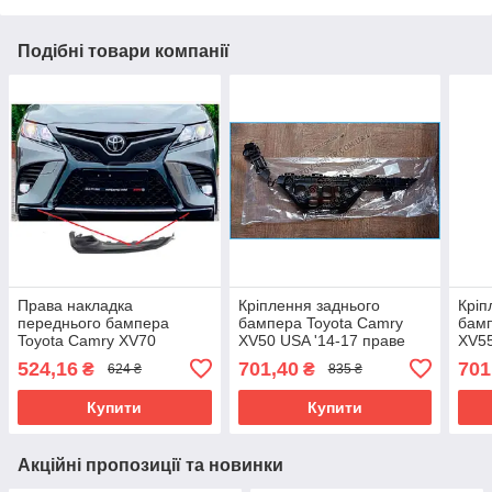
Подібні товари компанії
Права накладка
Кріплення заднього
Кріп
переднього бампера
бампера Toyota Camry
бамп
Toyota Camry XV70
XV50 USA '14-17 праве
XV55
SE/XSE 2017- (Тайвань)
(FPS) 5257506140
(FPS
524,16
701,40
701
₴
₴
624 ₴
835 ₴
FP 7063 922
Купити
Купити
Акційні пропозиції та новинки