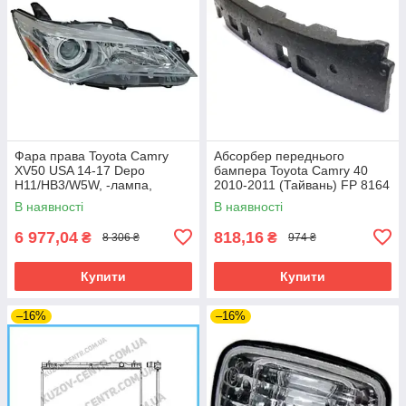
Фара права Toyota Camry
Абсорбер переднього
XV50 USA 14-17 Depo
бампера Toyota Camry 40
H11/HB3/W5W, -лампа,
2010-2011 (Тайвань) FP 8164
жовт.вставка
948
В наявності
В наявності
6 977,04
818,16
₴
₴
8 306 ₴
974 ₴
Купити
Купити
–16%
–16%