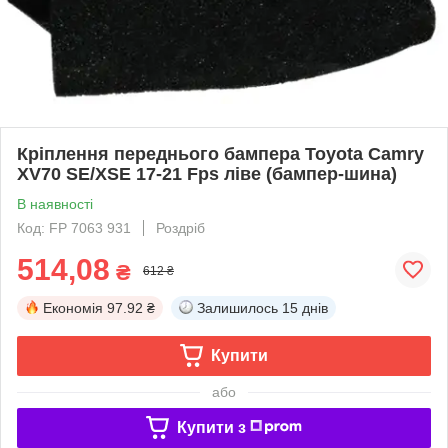
Кріплення переднього бампера Toyota Camry
XV70 SE/XSE 17-21 Fps ліве (бампер-шина)
В наявності
Код: FP 7063 931
Роздріб
514,08
₴
612 ₴
Економія
97.92 ₴
Залишилось
15 днів
Купити
або
Купити з