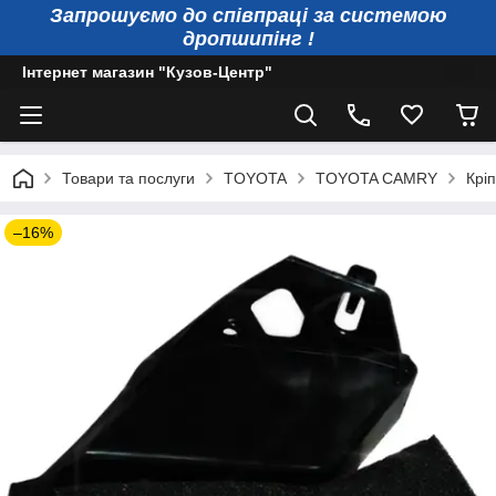
Запрошуємо до співпраці за системою
дропшипінг !
Інтернет магазин "Кузов-Центр"
Товари та послуги
TOYOTA
TOYOTA CAMRY
Крі
–16%