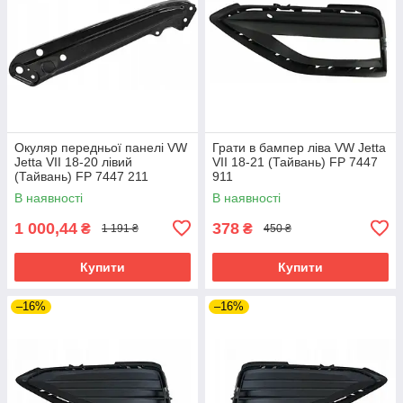
Окуляр передньої панелі VW
Грати в бампер ліва VW Jetta
Jetta VII 18-20 лівий
VII 18-21 (Тайвань) FP 7447
(Тайвань) FP 7447 211
911
В наявності
В наявності
1 000,44
378
₴
₴
1 191 ₴
450 ₴
Купити
Купити
–16%
–16%