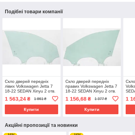
Подібні товари компанії
Скло дверей передніх
Скло дверей передніх
Скло
лівих Volkswagen Jetta 7
правих Volkswagen Jetta 7
Volk
18-22 SEDAN Xinyu 2 отв.
18-22 SEDAN Xinyu 2 отв.
SEDA
1 563,24
1 156,68
1 1
₴
₴
1 861 ₴
1 377 ₴
Купити
Купити
Акційні пропозиції та новинки