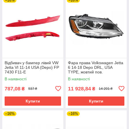
–16%
–16%
Відбивач у бампер лівий VW
Фара права Volkswagen Jetta
Jetta VI 11-14 USA (Depo) FP
6 14-18 Depo DRL, USA
7430 F11-E
TYPE, жовтий пов.
В наявності
В наявності
787,08
11 928,84
₴
₴
937 ₴
14 201 ₴
Купити
Купити
–16%
–16%