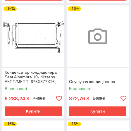
–16%
–16%
Конденсатор кондиціонера
Seat Alhambra 10- Nissens
АКПП/МКПП; 675X377X16;
Осушувач кондиціонера
+осушувач (1.4 TSI/2.0
В наявності
В наявності
TDI/2.0 TSI/1.8 TSI)
6 288,24
872,76
₴
₴
7 486 ₴
1 039 ₴
Купити
Купити
–16%
–16%