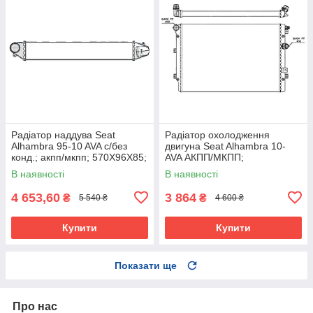
Радіатор наддува Seat
Радіатор охолодження
Alhambra 95-10 AVA с/без
двигуна Seat Alhambra 10-
конд.; акпп/мкпп; 570X96X85;
AVA АКПП/МКПП;
(1.9 TDI)
650X452X43; (1.8 TSI/2.0
В наявності
В наявності
TDI/2.0 TSI/1.4/2.0/1.4 TSI)
4 653,60
3 864
₴
₴
5 540 ₴
4 600 ₴
Купити
Купити
Показати ще
Про нас