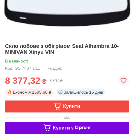
Скло лобове з обігрівом Seat Alhambra 10-
MINIVAN Xinyu VIN
В наявності
Код: GS 7437 D11
Роздріб
8 377,32
₴
9 973 ₴
Економія
1595.68 ₴
Залишилось
15 днів
Купити
або
Купити з