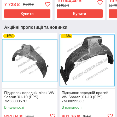
10 004,40
10 
₴
7 728
₴
9 200 ₴
11 910 ₴
12 70
Купити
Купити
Акційні пропозиції та новинки
–16%
–16%
Підкрилок передній лівий VW
Підкрилок передній правий
Sharan '01-10 (FPS)
VW Sharan '01-10 (FPS)
7M3809957C
7M3809958C
В наявності
В наявності
824,04
801,36
₴
₴
981 ₴
954 ₴