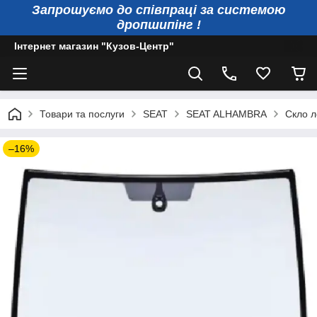
Запрошуємо до співпраці за системою
дропшипінг !
Інтернет магазин "Кузов-Центр"
Товари та послуги
SEAT
SEAT ALHAMBRA
Скло л
–16%