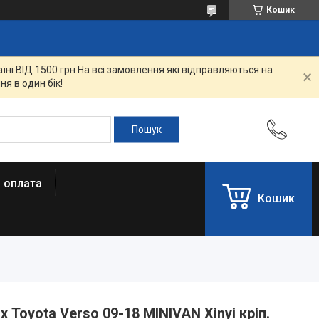
Кошик
ні ВІД 1500 грн На всі замовлення які відправляються на
я в один бік!
і оплата
Кошик
 Toyota Verso 09-18 MINIVAN Xinyi кріп.