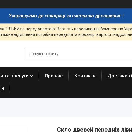
Запрошуємо до співпраці за системою дропшипінг !
я ТІЛЬКИ за передоплатою! Вартість пересилання бампера по Украї
тажне відділення потрібна передплата в розмірі вартості надсиланн
и та послуги
Про нас
Контакти
Доставка 
ін
Скло дверей передніх лівих