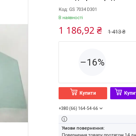
Код:
GS 7034 D301
В наявності
1 186,92 ₴
1 413 ₴
–16%
Купити
Купи
+380 (66) 164-54-66
повернення товару протягом 14 д