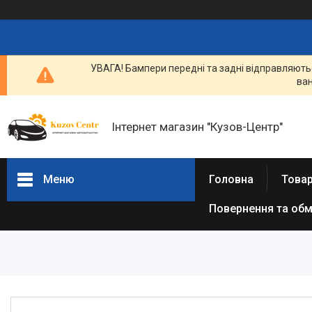
УВАГА! Бампери передні та задні відправляютьс
ван
Інтернет магазин "Кузов-Центр"
Меню
Головна
Товар
Повернення та обм
Товари та послуги
Новини
Статті
Про нас
Відгуки