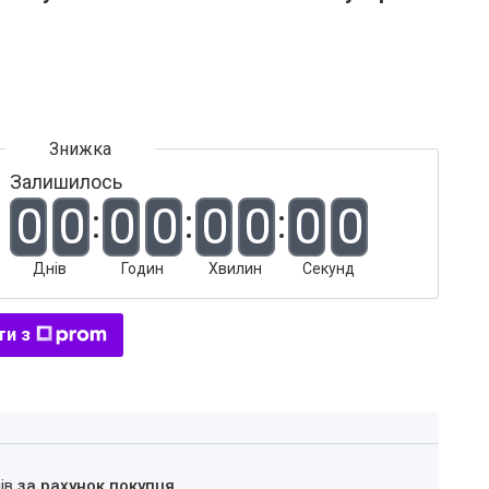
Залишилось
0
0
0
0
0
0
0
0
Днів
Годин
Хвилин
Секунд
ти з
нів
за рахунок покупця