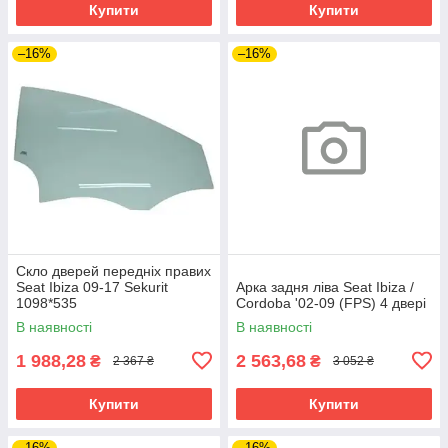
Купити
Купити
–16%
–16%
Скло дверей передніх правих
Seat Ibiza 09-17 Sekurit
Арка задня ліва Seat Ibiza /
1098*535
Cordoba '02-09 (FPS) 4 двері
В наявності
В наявності
1 988,28
2 563,68
₴
₴
2 367 ₴
3 052 ₴
Купити
Купити
–16%
–16%