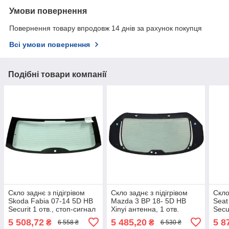
Умови повернення
Повернення товару впродовж 14 днів за рахунок покупця
Всі умови повернення
Подібні товари компанії
Скло заднє з підігрівом
Скло заднє з підігрівом
Скло
Skoda Fabia 07-14 5D HB
Mazda 3 BP 18- 5D HB
Seat
Securit 1 отв., стоп-сигнал
Xinyi антенна, 1 отв.
Secur
5 508,72
5 485,20
5 8
₴
₴
6 558 ₴
6 530 ₴