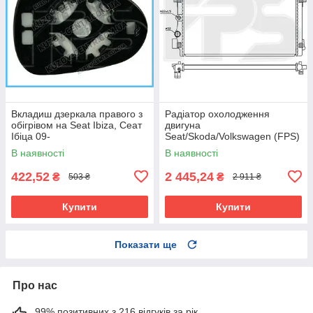
Вкладиш дзеркала правого з
Радіатор охолодження
обігрівом на Seat Ibiza, Сеат
двигуна
Ібіца 09-
Seat/Skoda/Volkswagen (FPS)
FP 74 A382
В наявності
В наявності
422,52
2 445,24
₴
₴
503 ₴
2 911 ₴
Купити
Купити
Показати ще
Про нас
99% позитивних з 216 відгуків за рік