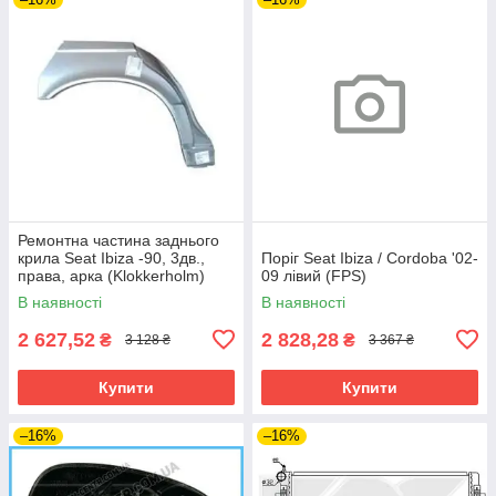
Ремонтна частина заднього
крила Seat Ibiza -90, 3дв.,
Поріг Seat Ibiza / Cordoba '02-
права, арка (Klokkerholm)
09 лівий (FPS)
В наявності
В наявності
2 627,52
2 828,28
₴
₴
3 128 ₴
3 367 ₴
Купити
Купити
–16%
–16%