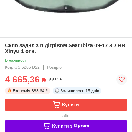
Скло заднє з підігрівом Seat Ibiza 09-17 3D HB
Xinyu 1 отв.
В наявності
Код: GS 6206 D22
Роздріб
4 665,36
₴
5 554 ₴
Економія
888.64 ₴
Залишилось
15 днів
Купити
або
Купити з