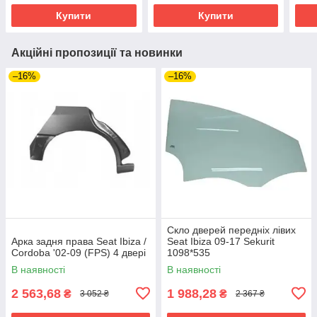
Купити
Купити
Акційні пропозиції та новинки
–16%
–16%
Скло дверей передніх лівих
Арка задня права Seat Ibiza /
Seat Ibiza 09-17 Sekurit
Cordoba '02-09 (FPS) 4 двері
1098*535
В наявності
В наявності
2 563,68
1 988,28
₴
₴
3 052 ₴
2 367 ₴