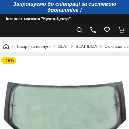
Запрошуємо до співпраці за системою
дропшипінг !
Інтернет магазин "Кузов-Центр"
Товари та послуги
SEAT
SEAT IBIZA
Скло заднє з 
–16%