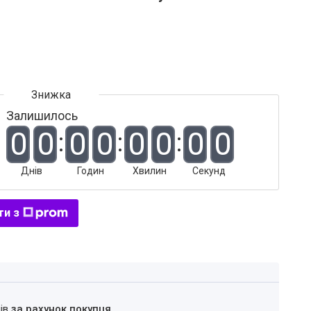
Залишилось
0
0
0
0
0
0
0
0
Днів
Годин
Хвилин
Секунд
ти з
нів
за рахунок покупця