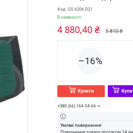
Код:
GS 6206 D21
В наявності
4 880,40 ₴
5 810 ₴
–16%
Купити
Купи
+380 (66) 164-54-66
повернення товару протягом 14 д