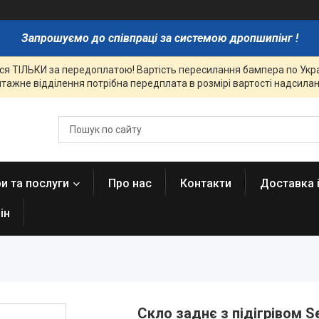
Запрошуємо до співпраці за системою дропшипінг !
я ТІЛЬКИ за передоплатою! Вартість пересилання бампера по Украї
тажне відділення потрібна передплата в розмірі вартості надсиланн
и та послуги
Про нас
Контакти
Доставка 
ін
Скло заднє з підігрівом Se