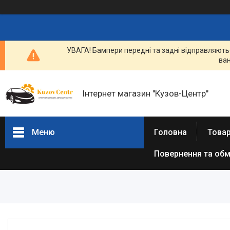
УВАГА! Бампери передні та задні відправляютьс
ван
Інтернет магазин "Кузов-Центр"
Меню
Головна
Товар
Повернення та обм
Товари та послуги
Новини
Статті
Про нас
Відгуки