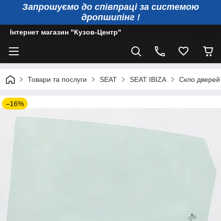
Запрошуємо до співпраці за системою
дропшипінг !
Інтернет магазин "Кузов-Центр"
Товари та послуги
SEAT
SEAT IBIZA
Скло дверей 
–16%