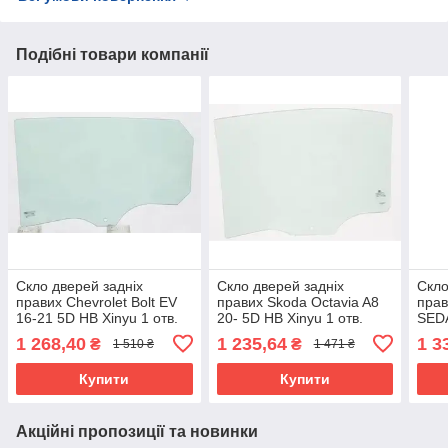
Подібні товари компанії
Скло дверей задніх
Скло дверей задніх
Скло
правих Chevrolet Bolt EV
правих Skoda Octavia A8
прав
16-21 5D HB Xinyu 1 отв.
20- 5D HB Xinyu 1 отв.
SEDA
1 268,40
1 235,64
1 3
₴
₴
1 510 ₴
1 471 ₴
Купити
Купити
Акційні пропозиції та новинки