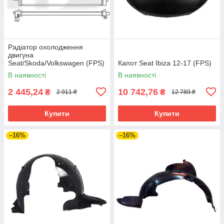
Радіатор охолодження
двигуна
Seat/Skoda/Volkswagen (FPS)
Капот Seat Ibiza 12-17 (FPS)
FP 74 A382
В наявності
В наявності
2 445,24
10 742,76
₴
₴
2 911 ₴
12 789 ₴
Купити
Купити
–16%
–16%