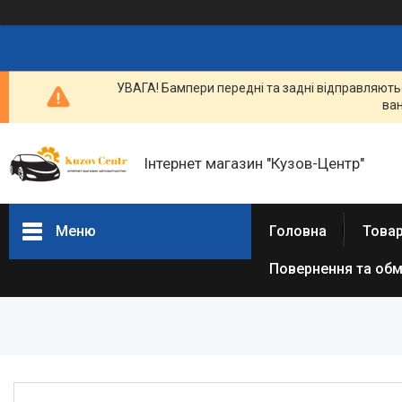
УВАГА! Бампери передні та задні відправляютьс
ван
Інтернет магазин "Кузов-Центр"
Меню
Головна
Товар
Повернення та обм
Товари та послуги
Новини
Статті
Про нас
Відгуки