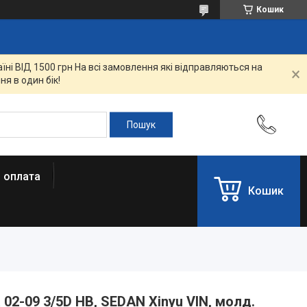
Кошик
ні ВІД 1500 грн На всі замовлення які відправляються на
я в один бік!
і оплата
Кошик
02-09 3/5D HB, SEDAN Xinyu VIN, молд.