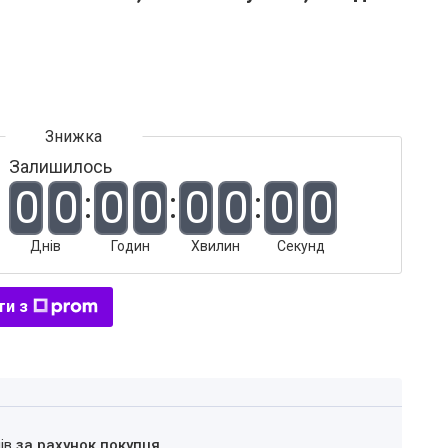
Залишилось
0
0
0
0
0
0
0
0
Днів
Годин
Хвилин
Секунд
ти з
нів
за рахунок покупця