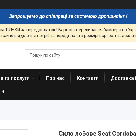
Запрошуємо до співпраці за системою дропшипінг !
я ТІЛЬКИ за передоплатою! Вартість пересилання бампера по Украї
тажне відділення потрібна передплата в розмірі вартості надсиланн
и та послуги
Про нас
Контакти
Доставка 
ін
Скло лобове Seat Cordoba 