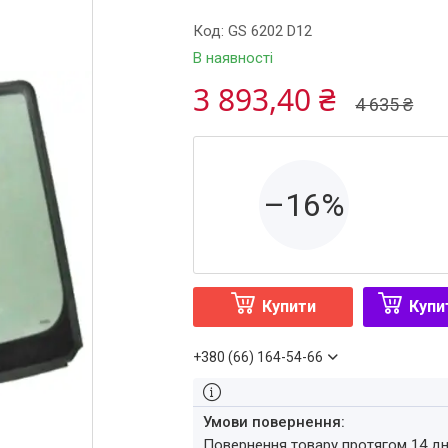
Код:
GS 6202 D12
В наявності
3 893,40 ₴
4 635 ₴
–16%
Купити
Купи
+380 (66) 164-54-66
повернення товару протягом 14 д