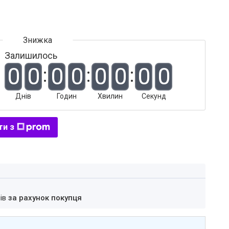
Залишилось
0
0
0
0
0
0
0
0
Днів
Годин
Хвилин
Секунд
ти з
нів
за рахунок покупця