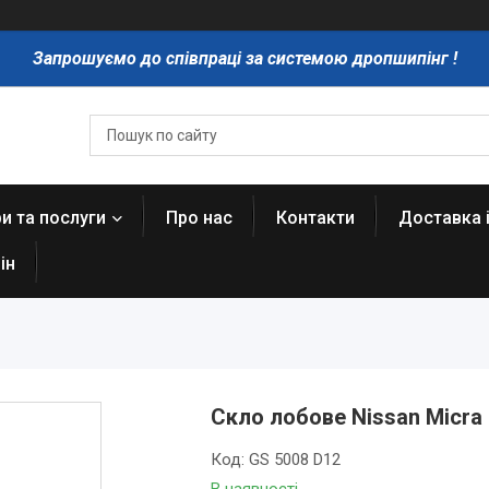
Запрошуємо до співпраці за системою дропшипінг !
и та послуги
Про нас
Контакти
Доставка 
ін
Скло лобове Nissan Micra K
Код:
GS 5008 D12