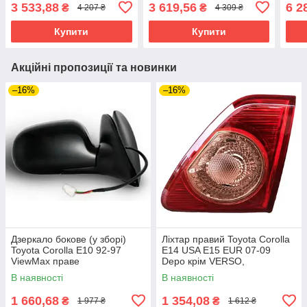
19 X
3 533,88
3 619,56
6 2
₴
₴
4 207 ₴
4 309 ₴
Купити
Купити
Акційні пропозиції та новинки
–16%
–16%
Дзеркало бокове (у зборі)
Ліхтар правий Toyota Corolla
Toyota Corolla E10 92-97
E14 USA E15 EUR 07-09
ViewMax праве
Depo крім VERSO,
внутрішній, без патрона
В наявності
В наявності
1 660,68
1 354,08
₴
₴
1 977 ₴
1 612 ₴