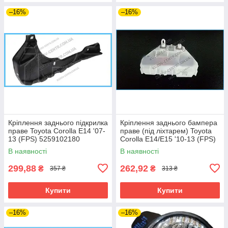
–16%
–16%
Кріплення заднього підкрилка
Кріплення заднього бампера
праве Toyota Corolla E14 '07-
праве (під ліхтарем) Toyota
13 (FPS) 5259102180
Corolla E14/E15 '10-13 (FPS)
5256202120
В наявності
В наявності
299,88
262,92
₴
₴
357 ₴
313 ₴
Купити
Купити
–16%
–16%