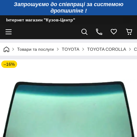
Запрошуємо до співпраці за системою
дропшипінг !
Інтернет магазин "Кузов-Центр"
Товари та послуги
TOYOTA
TOYOTA COROLLA
С
–16%