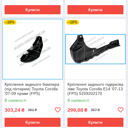
Купити
Купити
–16%
–16%
Кріплення заднього бампера
Кріплення заднього підкрилка
(під ліхтарем) Toyota Corolla
ліве Toyota Corolla E14 '07-13
'07-09 праве (FPS)
(FPS) 5259202170
5256202080
В наявності
В наявності
303,24
299,88
₴
₴
361 ₴
357 ₴
Купити
Купити