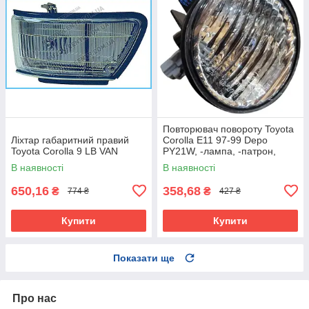
Повторювач повороту Toyota
Ліхтар габаритний правий
Corolla E11 97-99 Depo
Toyota Corolla 9 LB VAN
PY21W, -лампа, -патрон,
білий
В наявності
В наявності
650,16
358,68
₴
₴
774 ₴
427 ₴
Купити
Купити
Показати ще
Про нас