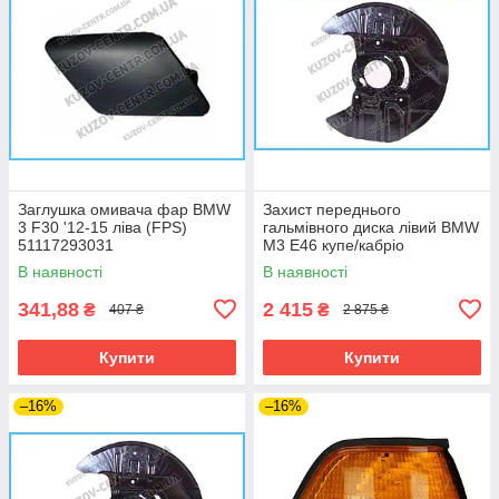
Заглушка омивача фар BMW
Захист переднього
3 F30 '12-15 ліва (FPS)
гальмівного диска лівий BMW
51117293031
M3 E46 купе/кабріо
(Klokkerholm)
В наявності
В наявності
341,88
2 415
₴
₴
407 ₴
2 875 ₴
Купити
Купити
–16%
–16%