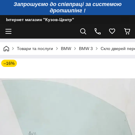
Запрошуємо до співпраці за системою
дропшипінг !
Інтернет магазин "Кузов-Центр"
Товари та послуги
BMW
BMW 3
Скло дверей пер
–16%