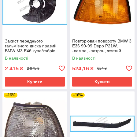
Захист переднього
Повторювач повороту BMW 3
гальмівного диска правий
E36 90-99 Depo P21W,
BMW M3 E46 купе/кабріо
-лампа, -патрон, жовтий
(Klokkerholm)
В наявності
В наявності
2 415
524,16
₴
₴
2 875 ₴
624 ₴
Купити
Купити
–16%
–16%