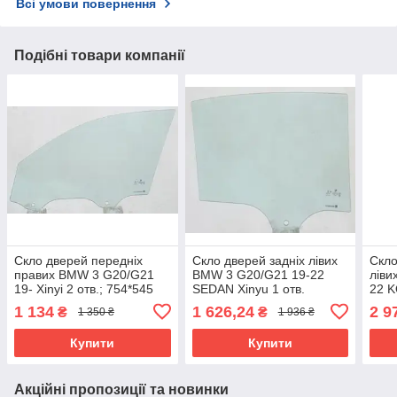
Всі умови повернення
Подібні товари компанії
Скло дверей передніх
Скло дверей задніх лівих
Скло
правих BMW 3 G20/G21
BMW 3 G20/G21 19-22
ліви
19- Xinyi 2 отв.; 754*545
SEDAN Xinyu 1 отв.
22 K
отв.
1 134
1 626,24
2 9
₴
₴
1 350 ₴
1 936 ₴
Купити
Купити
Акційні пропозиції та новинки