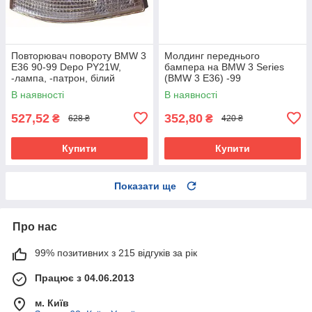
Повторювач повороту BMW 3
Молдинг переднього
E36 90-99 Depo PY21W,
бампера на BMW 3 Series
-лампа, -патрон, білий
(BMW 3 E36) -99
В наявності
В наявності
527,52
352,80
₴
₴
628 ₴
420 ₴
Купити
Купити
Показати ще
Про нас
99% позитивних з 215 відгуків за рік
Працює з 04.06.2013
м. Київ